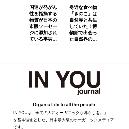
国連が発がん
身近な食べ物
性を指摘する
「きのこ」は
物質が日本の
自然界と共生
市販ソーセー
していた！博
ジに添加され
物館で出会っ
ている事実を
た自然界の法
ご存知です
則と栄養価が
か。たとえ子
増す調理法と
供が望んでも
は。
子供に食べさ
せたくないそ
の中身とは。
Organic Life to all the people.
IN YOUは「全ての人にオーガニックな暮らしを。」
を基本理念とした、日本最大級のオーガニックメディア
です。