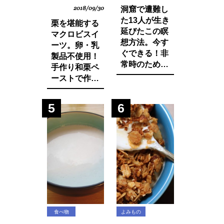
2018/09/30
洞窟で遭難し
た13人が生き
栗を堪能する
延びたこの瞑
マクロビスイ
想方法。今す
ーツ。卵・乳
ぐできる！非
製品不使用！
常時のために
手作り和栗ペ
知っておきた
ーストで作る
いマインド・
モンブランパ
マネージ。
フェの作り方
5
6
食べ物
よみもの