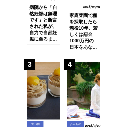
病院から「自
2018/05/31
然妊娠は無理
家庭菜園で種
です」と断言
を採取したら
された私が、
懲役10年、若
自力で自然妊
しくは罰金
娠に至るまで
1000万円の
に実践した生
日本をあなた
活習慣と食べ
は想像できま
物の改善・身
すか？今まで
3
4
体の変化につ
登録品種のみ
いてお話しし
禁止されてい
ます。
た種採りや脇
芽挿しが原則
禁止の方向
に・・？
食べ物
よみもの
2018/9/29