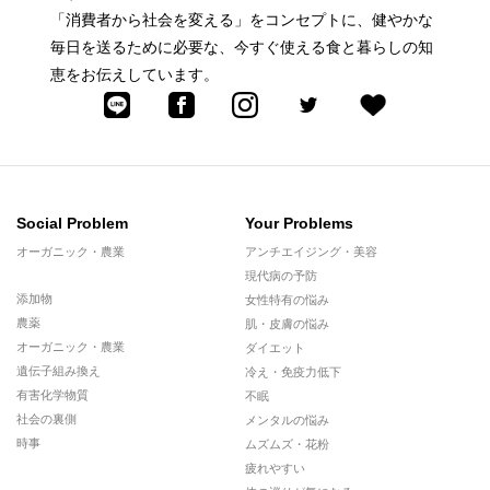
「消費者から社会を変える」をコンセプトに、健やかな
毎日を送るために必要な、今すぐ使える食と暮らしの知
恵をお伝えしています。
Social Problem
Your Problems
オーガニック・農業
アンチエイジング・美容
現代病の予防
添加物
女性特有の悩み
農薬
肌・皮膚の悩み
オーガニック・農業
ダイエット
遺伝子組み換え
冷え・免疫力低下
有害化学物質
不眠
社会の裏側
メンタルの悩み
時事
ムズムズ・花粉
疲れやすい