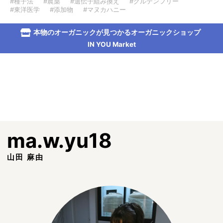
#種子法
#農薬
#遺伝子組み換え
#グルテンフリー
#東洋医学
#添加物
#マヌカハニー
本物のオーガニックが見つかるオーガニックショップ
IN YOU Market
ma.w.yu18
山田 麻由