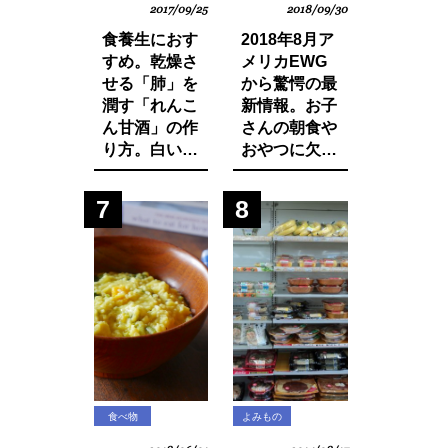
2017/09/25
2018/09/30
食養生におす
2018年8月ア
すめ。乾燥さ
メリカEWG
せる「肺」を
から驚愕の最
潤す「れんこ
新情報。お子
ん甘酒」の作
さんの朝食や
り方。白い食
おやつに欠か
材でカラダを
せないシリア
養おう。
ルから大量の
7
8
発がん性物質
グリホサート
が検出！
食べ物
よみもの