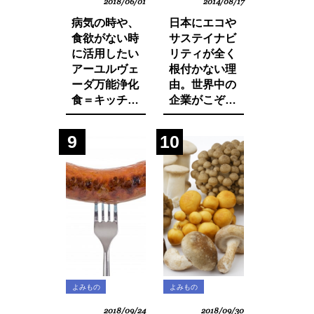
2018/06/01
2014/08/17
病気の時や、
日本にエコや
食欲がない時
サステイナビ
に活用したい
リティが全く
アーユルヴェ
根付かない理
ーダ万能浄化
由。世界中の
食＝キッチャ
企業がこぞっ
リーの作り方
て取り組む
SDGsへの遅
9
10
れ。それは日
本人・日本企
業と政府の意
識の低さにあ
った！
よみもの
よみもの
2018/09/24
2018/09/30