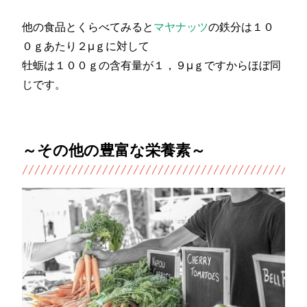
他の食品とくらべてみると
マヤナッツ
の鉄分は１０
０ｇあたり２μｇに対して
牡蛎は１００ｇの含有量が１，９μｇですからほぼ同
じです。
～その他の豊富な栄養素～