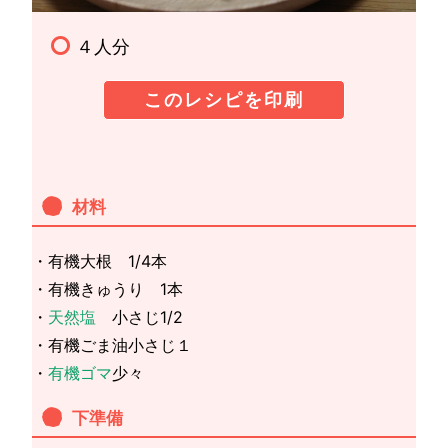
４人分
このレシピを印刷
材料
・有機大根 1/4本
・有機きゅうり 1本
・
天然塩
小さじ1/2
・有機ごま油小さじ１
・
有機ゴマ
少々
下準備