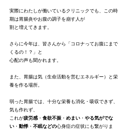
実際にわたしが働いているクリニックでも、この時
期は胃腸炎やお腹の調子を崩す人が
割と増えてきます。
さらに今年は、皆さんから「コロナってお腹にまで
くるの！？」と
心配の声も聞かれます。
また、胃腸は気（生命活動を営むエネルギー）と栄
養を作る場所。
弱った胃腸では、十分な栄養も消化・吸収できず、
気も作れず、
これが
疲労感
・
食欲不振
・
めまい
・
やる気がでな
い
・
動悸
・
不眠などの
心身症の症状にも繋がりま