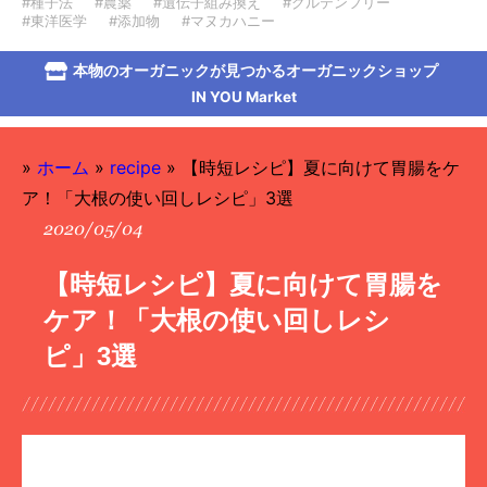
#種子法
#農薬
#遺伝子組み換え
#グルテンフリー
#東洋医学
#添加物
#マヌカハニー
本物のオーガニックが見つかるオーガニックショップ
IN YOU Market
»
ホーム
»
recipe
»
【時短レシピ】夏に向けて胃腸をケ
ア！「大根の使い回しレシピ」3選
2020/05/04
【時短レシピ】夏に向けて胃腸を
ケア！「大根の使い回しレシ
ピ」3選