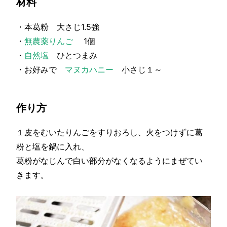
材料
・本葛粉 大さじ1.5強
・
無農薬りんご
1個
・
自然塩
ひとつまみ
・お好みで
マヌカハニー
小さじ１～
作り方
１皮をむいたりんごをすりおろし、火をつけずに葛
粉と塩を鍋に入れ、
葛粉がなじんで白い部分がなくなるようにまぜてい
きます。