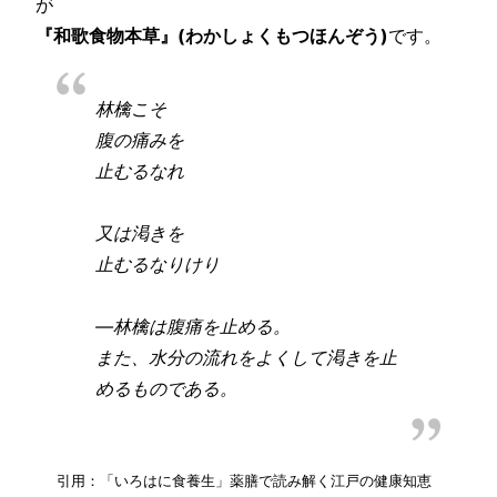
が
『和歌食物本草』(わかしょくもつほんぞう)
です。
林檎こそ
腹の痛みを
止むるなれ
又は渇きを
止むるなりけり
―林檎は腹痛を止める。
また、水分の流れをよくして渇きを止
めるものである。
引用：「いろはに食養生」薬膳で読み解く江戸の健康知恵