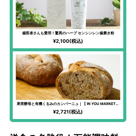
歯医者さんも愛用！驚異のハーブ センシンレン歯磨き粉
¥2,100(税込)
果実酵母と有機くるみのカンパーニュ｜【 IN YOU MARKET限
定】化学物質過敏症の方も安心して食べられるパンを！全原材
¥2,721(税込)
料有機！湧き水「景勝清水」と高価ななずなの塩を使用するほ
どのこだわりぶり！季節の果実を使った、自家製果実酵母を使
用！