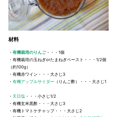
材料
・
有機栽培のりんご
・・・1個
・有機栽培の玉ねぎorたまねぎペースト・・・1/2個
（約100g）
・有機赤ワイン・・・大さじ3
・
有機アップルサイダー
（りんご酢）・・・大さじ1
・
天日塩
・・・小さじ1/2
・有機玄米黒酢・・・大さじ3
・有機トマトケチャップ・・・大さじ2