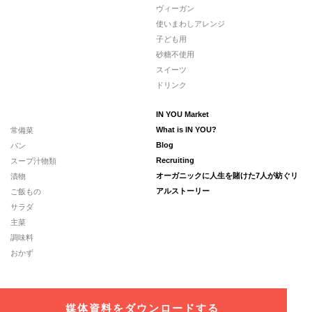
ヴィーガン
使いまわしアレンジ
子ども用
砂糖不使用
スイーツ
ドリンク
IN YOU Market
常備菜
What is IN YOU?
パン
Blog
スープ汁物類
Recruiting
漬物
オーガニックに人生を賭けた7人が紡ぐリ
ご飯もの
アルストーリー
サラダ
主菜
調味料
おかず
媒体資料をダウンロードする