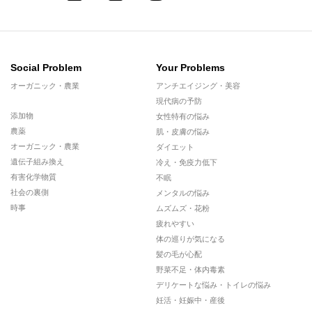
Social Problem
Your Problems
オーガニック・農業
アンチエイジング・美容
現代病の予防
添加物
女性特有の悩み
農薬
肌・皮膚の悩み
オーガニック・農業
ダイエット
遺伝子組み換え
冷え・免疫力低下
有害化学物質
不眠
社会の裏側
メンタルの悩み
時事
ムズムズ・花粉
疲れやすい
体の巡りが気になる
髪の毛が心配
野菜不足・体内毒素
デリケートな悩み・トイレの悩み
妊活・妊娠中・産後