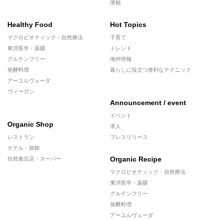
便秘
Healthy Food
Hot Topics
マクロビオティック・自然療法
子育て
東洋医学・薬膳
トレンド
グルテンフリー
海外情報
発酵料理
暮らしに役立つ便利なテクニック
アーユルヴェーダ
ヴィーガン
Announcement / event
イベント
Organic Shop
求人
レストラン
プレスリリース
ホテル・旅館
Organic Recipe
自然食品店・スーパー
マクロビオティック・自然療法
東洋医学・薬膳
グルテンフリー
発酵料理
アーユルヴェーダ