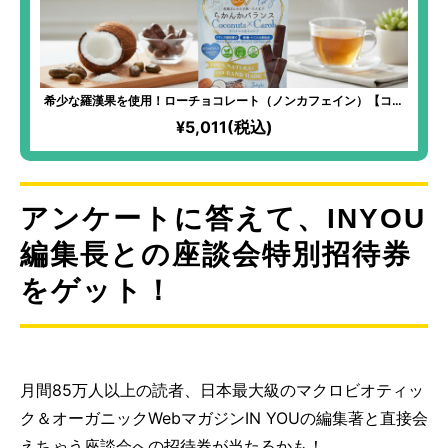
希少な羅漢果を使用！ローチョコレート（ノンカフェイン）【ココ
ナッツ】
¥5,011(税込)
アンケートに答えて、INYOU
編集長との座談会特別招待券
をゲット！
月間85万人以上の読者、日本最大級のマクロビオティッ
ク＆オーガニックWebマガジンIN YOUの編集著と直接会
えちゃう座談会への招待券が当たるかも！