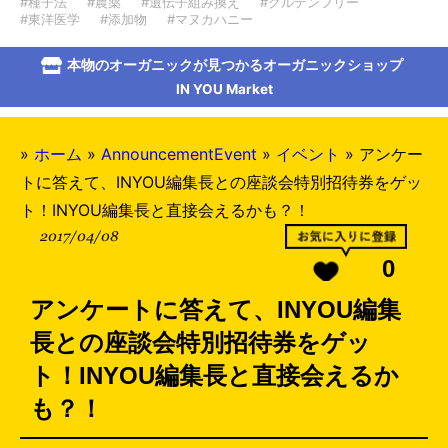
#種子法
#農薬
#遺伝子組み換え
#グルテンフリー
#東洋医学
#添加物
#マヌカハニー
本物のオーガニックが見つかるオーガニックショップ
IN YOU Market
»
ホーム
»
AnnouncementEvent
»
イベント
»
アンケー
トに答えて、INYOU編集長との座談会特別招待券をゲッ
ト！INYOU編集長と直接会えるかも？！
2017/04/08
0
アンケートに答えて、INYOU編集
長との座談会特別招待券をゲッ
ト！INYOU編集長と直接会えるか
も？！