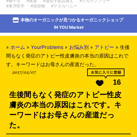
#種子法
#農薬
#遺伝子組み換え
#グルテンフリー
#東洋医学
#添加物
#マヌカハニー
本物のオーガニックが見つかるオーガニックショップ
IN YOU Market
»
ホーム
»
YourProblems
»
お悩み別
»
アトピー
»
生後
間もなく発症のアトピー性皮膚炎の本当の原因はこれで
す。キーワードはお母さんの産道だった。
2017/02/07
16
生後間もなく発症のアトピー性皮
膚炎の本当の原因はこれです。キ
ーワードはお母さんの産道だっ
た。