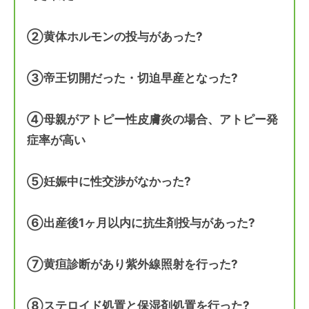
②黄体ホルモンの投与があった?
③帝王切開だった・切迫早産となった?
④母親がアトピー性皮膚炎の場合、アトピー発
症率が高い
⑤妊娠中に性交渉がなかった?
⑥出産後1ヶ月以内に抗生剤投与があった?
⑦黄疸診断があり紫外線照射を行った?
⑧ステロイド処置と保湿剤処置を行った?