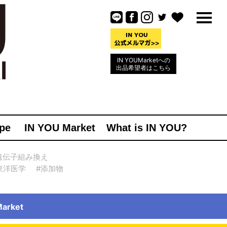
IN YOUMarketへの
出品希望者はこちら
pe
IN YOU Market
What is IN YOU?
遺伝子組み換え
東洋医学
#添加物
rket