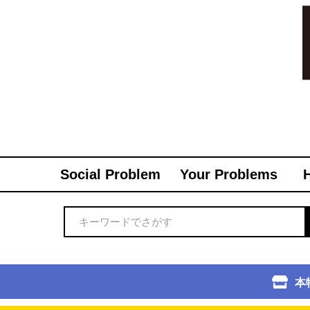
Social Problem
Your Problems
本