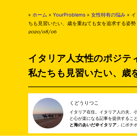
»
ホーム
»
YourProblems
»
女性特有の悩み
»
イ
ちも見習いたい、歳を重ねても女を追求する姿勢
2020/08/06
イタリア人女性のポジテ
私たちも見習いたい、歳
くどうりつこ
イタリア在住。イタリア人の夫、
と心が楽になる記事を提供すること
と海のあいだ＠イタリア
」にボチ