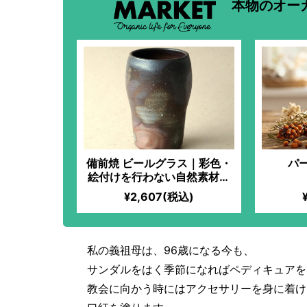
本物のオー
備前焼 ビールグラス｜彩色・
パ
絵付けを行わない自然素材を
活かした焼き物。独特の色味
¥2,607(税込)
で、使うたびに風合いが変
化！古より続く「備前焼窯元
六姓」直系の窯元が、代々受
け継がれてきた陶技を活かし
私の義祖母は、96歳になる今も、
て作り上げた力作！ビールが
サンダルをはく季節になればペディキュアを
より美味しく感じられるビー
ルグラス
教会に向かう時にはアクセサリーを身に着け