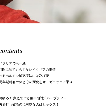
contents
イタリアでも一緒
門医に診てもらえないイタリアの事情
れるホルモン補充療法には及び腰
更年期特有の体と心の変化をオーガニックに乗り
お勧め！ 家庭で作る更年期対策ハーブティー
考を打ち破るのに有効なのはセックス！