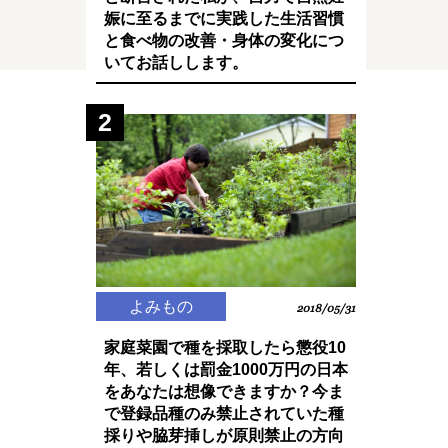
娠に至るまでに実践した生活習慣
と食べ物の改善・身体の変化につ
いてお話しします。
2
よみもの
2018/05/31
家庭菜園で種を採取したら懲役10
年、若しくは罰金1000万円の日本
をあなたは想像できますか？今ま
で登録品種のみ禁止されていた種
採りや脇芽挿しが原則禁止の方向