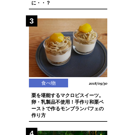
に・・？
3
食べ物
2018/09/30
栗を堪能するマクロビスイーツ。
卵・乳製品不使用！手作り和栗ペ
ーストで作るモンブランパフェの
作り方
4