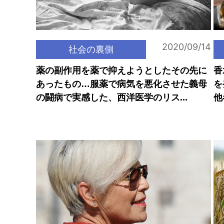
2020/09/14
社会の裏側
薬の副作用を薬で抑えようとしたその先に
香
あったもの…服薬で病気を悪化させた義母
を
の闘病で実感した、西洋医学のリス...
他