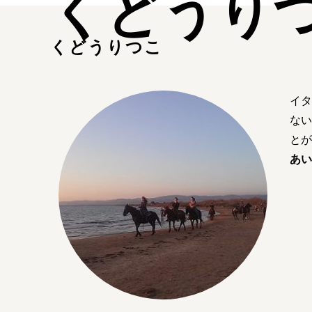
くどうり
くどうりつこ
イタ
ない
とが
あい