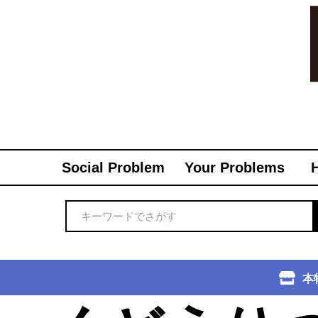
Social Problem
Your Problems
本