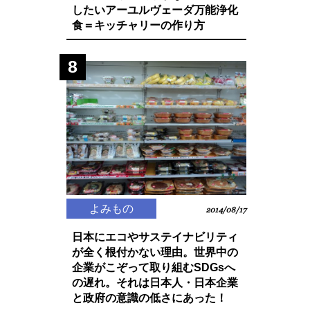
したいアーユルヴェーダ万能浄化
食＝キッチャリーの作り方
8
よみもの
2014/08/17
日本にエコやサステイナビリティ
が全く根付かない理由。世界中の
企業がこぞって取り組むSDGsへ
の遅れ。それは日本人・日本企業
と政府の意識の低さにあった！