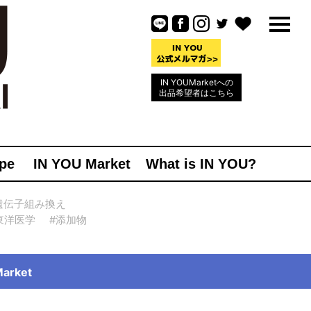
IN YOUMarketへの
出品希望者はこちら
pe
IN YOU Market
What is IN YOU?
遺伝子組み換え
東洋医学
#添加物
rket