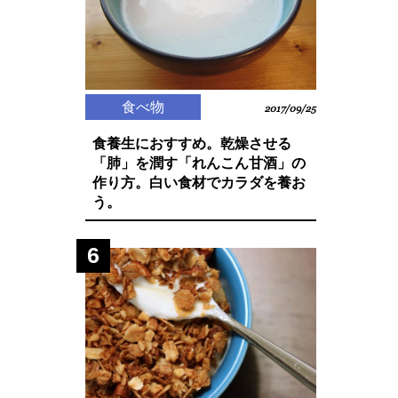
食べ物
2017/09/25
食養生におすすめ。乾燥させる
「肺」を潤す「れんこん甘酒」の
作り方。白い食材でカラダを養お
う。
6