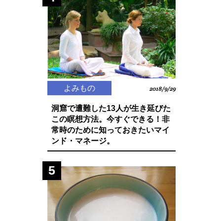
よみもの
2018/9/29
洞窟で遭難した13人が生き延びた
この瞑想方法。今すぐできる！非
常時のために知っておきたいマイ
ンド・マネージ。
5