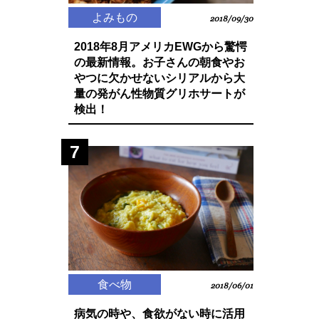
よみもの
2018/09/30
2018年8月アメリカEWGから驚愕
の最新情報。お子さんの朝食やお
やつに欠かせないシリアルから大
量の発がん性物質グリホサートが
検出！
7
食べ物
2018/06/01
病気の時や、食欲がない時に活用