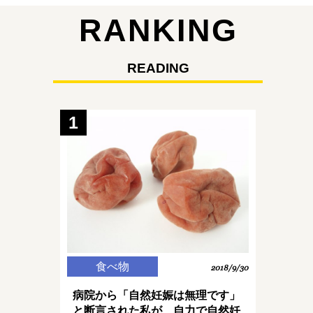
RANKING
READING
1
食べ物
2018/9/30
病院から「自然妊娠は無理です」
と断言された私が、自力で自然妊