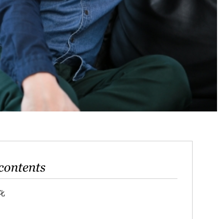
contents
化