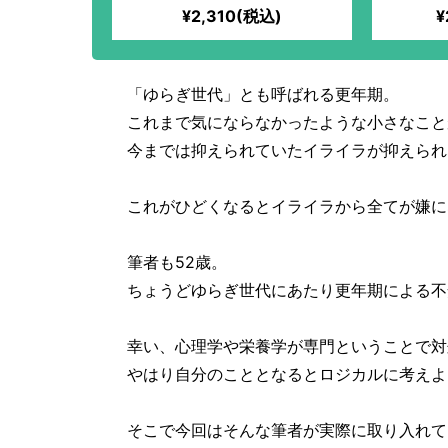
MARKET限定】化学物質過敏
¥2,310(税込)
¥
症の方も安心して食べられる
パンを！全原材料有機！湧き
水「景勝清水」と高価ななず
なの塩を使用するほどのこだ
「ゆらぎ世代」とも呼ばれる更年期。
わりぶり！季節の果実を使っ
これまで気にならなかったような小さなこと
た、自家製果実酵母を使用！
今までは抑えられていたイライラが抑えられ
これがひどくなるとイライラから全てが嫌に
筆者も52歳。
ちょうどゆらぎ世代にあたり更年期による不
幸い、心理学や栄養学が専門ということで対
やはり自分のこととなるとロジカルに考えよ
そこで今回はそんな筆者が実際に取り入れて