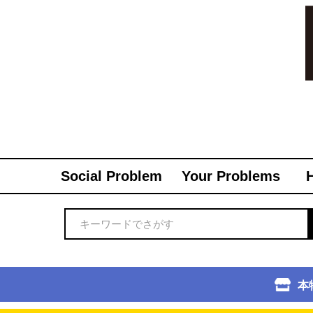
Social Problem
Your Problems
本