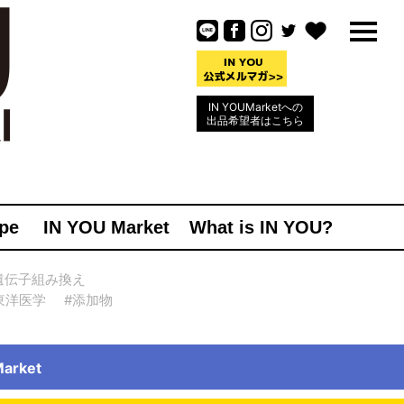
IN YOUMarketへの
出品希望者はこちら
pe
IN YOU Market
What is IN YOU?
遺伝子組み換え
東洋医学
#添加物
rket