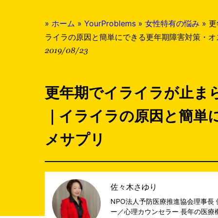
»
ホーム
»
YourProblems
»
女性特有の悩み
»
更
ライラの原因と簡単にできる更年期障害対策・オ
2019/08/23
更年期でイライラが止ま
｜イライラの原因と簡単
メサプリ
佐々木さゆり
NPO法人予防医療推進協会理事長
ー／心理カウンセラー 長年の医療