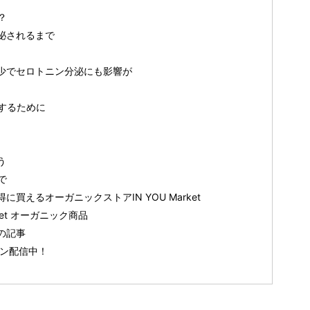
？
泌されるまで
少でセロトニン分泌にも影響が
するために
う
で
買えるオーガニックストアIN YOU Market
ket オーガニック商品
の記事
ガジン配信中！