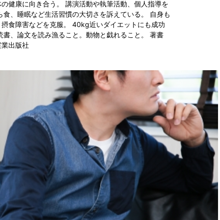
の健康に向き合う。 講演活動や執筆活動、個人指導を
ら食、睡眠など生活習慣の大切さを訴えている。 自身も
摂食障害などを克服。 40kg近いダイエットにも成功
読書、論文を読み漁ること。動物と戯れること。 著書
実業出版社