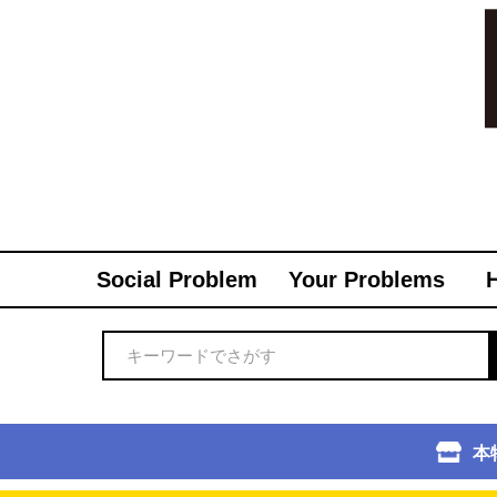
Social Problem
Your Problems
本