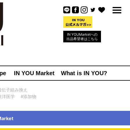
IN YOUMarketへの
出品希望者はこちら
pe
IN YOU Market
What is IN YOU?
遺伝子組み換え
東洋医学
#添加物
rket