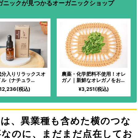
ガニックが見つかるオーガニックショップ
成分入りリラックスオ
農薬・化学肥料不使用！オレ
イル（ナチュラ
ガノ｜新鮮なオレガノをお届
/15%/10ml）
け！グリル料理や煮込み料理
12,236(税込)
¥3,251(税込)
の仕上げに加えたり、ピザや
パスタソースに加えたりと、
活用度大！
界は、異業種も含めた横のつな
事なのに、まだまだ点在してお