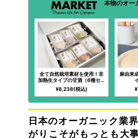
本物のオー
全て自然栽培素材を使用！非
麻由来
加熱生タイプの甘酒（6種セッ
ト）
ル
¥8,238(税込)
¥
日本のオーガニック業
がりこそがもっとも大