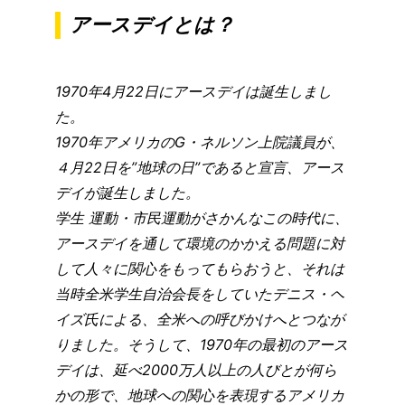
アースデイとは？
1970年4月22日にアースデイは誕生しまし
た。
1970年アメリカのG・ネルソン上院議員が、
４月22日を”地球の日”であると宣言、アース
デイが誕生しました。
学生 運動・市民運動がさかんなこの時代に、
アースデイを通して環境のかかえる問題に対
して人々に関心をもってもらおうと、それは
当時全米学生自治会長をしていたデニス・ヘ
イズ氏による、全米への呼びかけへとつなが
りました。そうして、1970年の最初のアース
デイは、延べ2000万人以上の人びとが何ら
かの形で、地球への関心を表現するアメリカ