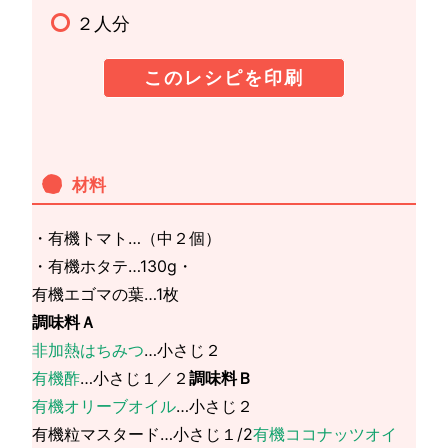
２人分
このレシピを印刷
材料
・有機トマト…（中２個）
・有機ホタテ…130g・
有機エゴマの葉…1枚
調味料Ａ
非加熱はちみつ
…小さじ２
有機酢
…小さじ１／２
調味料Ｂ
有機オリーブオイル
…小さじ２
有機粒マスタード…小さじ１/2
有機ココナッツオイ