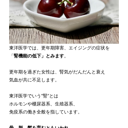
東洋医学では、更年期障害、エイジングの症状を
「
腎機能の低下」とみます
。
更年期を過ぎた女性は、腎気がだんだんと衰え
気血が共に不足します。
東洋医学でいう”腎”とは
ホルモンや櫃尿器系、生殖器系、
免疫系の働き全般を指しています。
骨、脳、髪を育むともいわれ
、