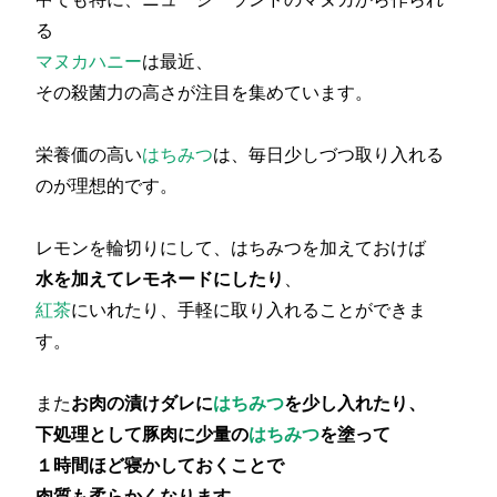
る
マヌカハニー
は最近、
その殺菌力の高さが注目を集めています。
栄養価の高い
はちみつ
は、毎日少しづつ取り入れる
のが理想的です。
レモンを輪切りにして、はちみつを加えておけば
水を加えてレモネードにしたり
、
紅茶
にいれたり、手軽に取り入れることができま
す。
また
お肉の漬けダレに
はちみつ
を少し入れたり、
下処理として豚肉に少量の
はちみつ
を塗って
１時間ほど寝かしておくことで
肉質も柔らかくなります。