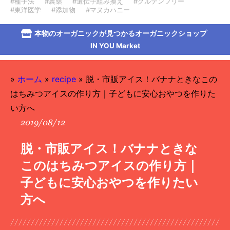
#種子法
#農薬
#遺伝子組み換え
#グルテンフリー
#東洋医学
#添加物
#マヌカハニー
本物のオーガニックが見つかるオーガニックショップ
IN YOU Market
»
ホーム
»
recipe
»
脱・市販アイス！バナナときなこの
はちみつアイスの作り方｜子どもに安心おやつを作りた
い方へ
2019/08/12
脱・市販アイス！バナナときな
このはちみつアイスの作り方｜
子どもに安心おやつを作りたい
方へ