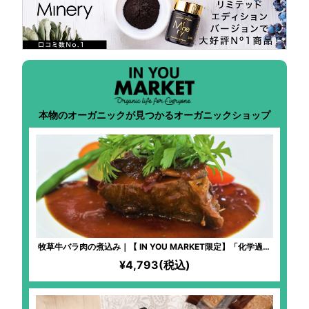
本物のオーガニックが見つかるオーガニックショップ
牧草牛バラ肉の煮込み｜【 IN YOU MARKET限定】「化学過敏
症の妻のために、美味しいお料理を食べさせてあげたい」とい
¥4,793(税込)
う想いから始まった、全原材料オーガニックのフレンチ料理！
非常に柔らかくて、旨味たっぷり！贅沢なお肉をいただいてい
るという満足感！添加物不使用！