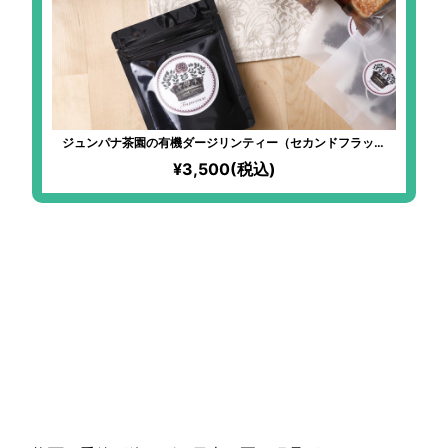
ジュンパナ茶園の有機ダージリンティー（セカンドフラッシ
ュ）のティーバッグ
¥3,500(税込)
【疲労回復レシピ】
暑さと湿気で消耗した体にうれ
しい、
夏野菜の王様“モロヘイヤ”のシ
ンプル炒めと
アレンジレシピ2選