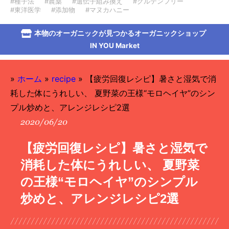
#種子法
#農薬
#遺伝子組み換え
#グルテンフリー
#東洋医学
#添加物
#マヌカハニー
本物のオーガニックが見つかるオーガニックショップ
IN YOU Market
»
ホーム
»
recipe
»
【疲労回復レシピ】暑さと湿気で消
耗した体にうれしい、 夏野菜の王様“モロヘイヤ”のシン
プル炒めと、アレンジレシピ2選
2020/06/20
【疲労回復レシピ】暑さと湿気で
消耗した体にうれしい、 夏野菜
の王様“モロヘイヤ”のシンプル
炒めと、アレンジレシピ2選