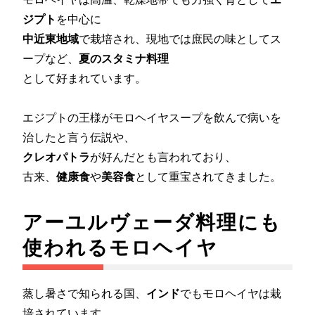
ジプト
を中心に
中近東地域
で栽培され、現地では庶民の味としてス
ープなど、
夏のスタミナ料理
として好まれています。
エジプトの王様がモロヘイヤスープを飲んで病いを
治したと言う伝説や、
クレオパトラ
が好んだとも言われており、
古来、
健康食
や
美容食
として重宝されてきました。
アーユルヴェーダ料理にも
使われるモロヘイヤ
蒸し暑さで知られる国、
インド
でもモロヘイヤは栽
培されています。