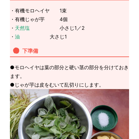
・有機モロヘイヤ 1束
・有機じゃが芋 4個
・
天然塩
小さじ1／2
・
油
大さじ1
下準備
●モロヘイヤは葉の部分と硬い茎の部分を分けておき
ます。
●じゃが芋は皮をむいて乱切りにします。