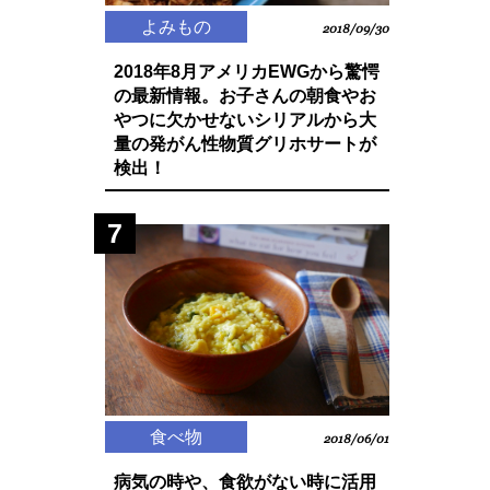
よみもの
2018/09/30
2018年8月アメリカEWGから驚愕
の最新情報。お子さんの朝食やお
やつに欠かせないシリアルから大
量の発がん性物質グリホサートが
検出！
7
食べ物
2018/06/01
病気の時や、食欲がない時に活用