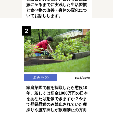
娠に至るまでに実践した生活習慣
と食べ物の改善・身体の変化につ
いてお話しします。
2
よみもの
2018/05/31
家庭菜園で種を採取したら懲役10
年、若しくは罰金1000万円の日本
をあなたは想像できますか？今ま
で登録品種のみ禁止されていた種
採りや脇芽挿しが原則禁止の方向