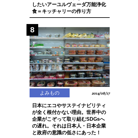
したいアーユルヴェーダ万能浄化
食＝キッチャリーの作り方
8
よみもの
2014/08/17
日本にエコやサステイナビリティ
が全く根付かない理由。世界中の
企業がこぞって取り組むSDGsへ
の遅れ。それは日本人・日本企業
と政府の意識の低さにあった！