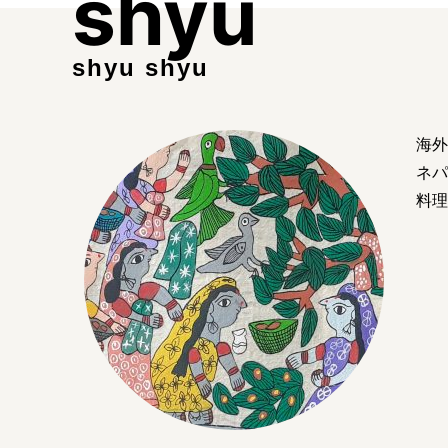
shyu
shyu shyu
海外
ネパ
料理