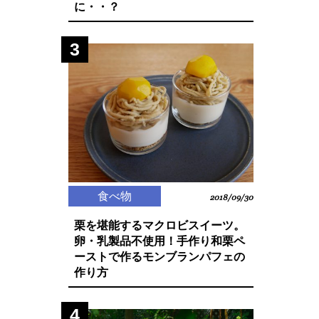
に・・？
3
食べ物
2018/09/30
栗を堪能するマクロビスイーツ。
卵・乳製品不使用！手作り和栗ペ
ーストで作るモンブランパフェの
作り方
4