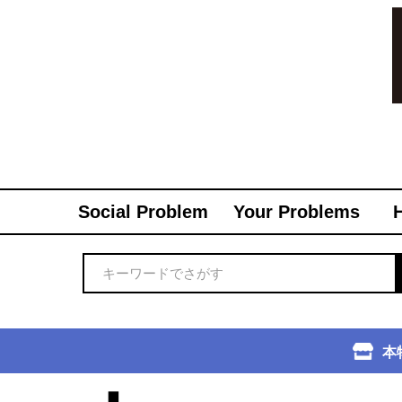
Social Problem
Your Problems
本