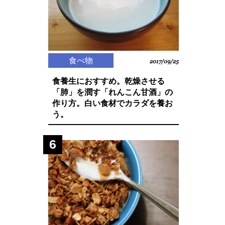
食べ物
2017/09/25
食養生におすすめ。乾燥させる
「肺」を潤す「れんこん甘酒」の
作り方。白い食材でカラダを養お
う。
6