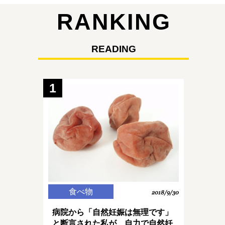
RANKING
READING
1
食べ物
2018/9/30
病院から「自然妊娠は無理です」
と断言された私が、自力で自然妊