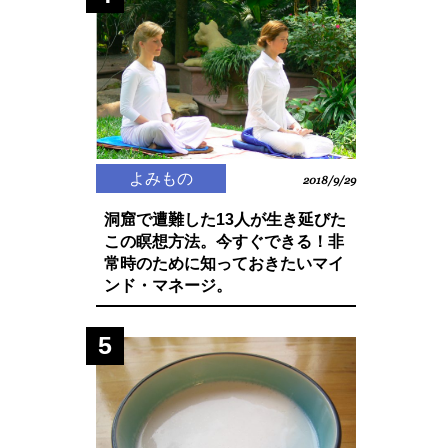
よみもの
2018/9/29
洞窟で遭難した13人が生き延びた
この瞑想方法。今すぐできる！非
常時のために知っておきたいマイ
ンド・マネージ。
5