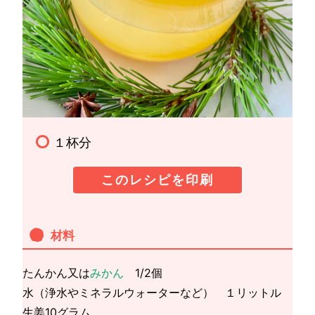
１杯分
このレシピを印刷
材料
たんかん又は
みかん
1/2個
水（浄水やミネラルウォーターなど） １リットル
生姜10グラム