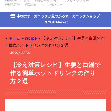
#種子法
#農薬
#遺伝子組み換え
#グルテンフリー
#東洋医学
#添加物
#マヌカハニー
本物のオーガニックが見つかるオーガニックショップ
IN YOU Market
»
ホーム
»
recipe
»
【冷え対策レシピ】生姜と白湯で作
る簡単ホットドリンクの作り方２選
2021/01/21
【冷え対策レシピ】生姜と白湯で
作る簡単ホットドリンクの作り
方２選