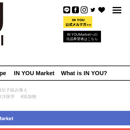
IN YOUMarketへの
出品希望者はこちら
pe
IN YOU Market
What is IN YOU?
遺伝子組み換え
東洋医学
#添加物
rket