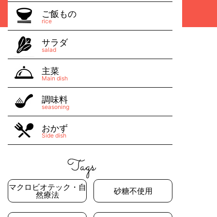
ご飯もの
rice
サラダ
salad
主菜
Main dish
調味料
seasoning
おかず
Side dish
マクロビオテック・自
砂糖不使用
然療法