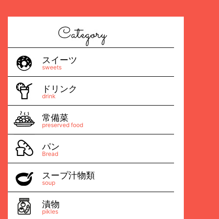
スイーツ
sweets
ドリンク
drink
常備菜
preserved food
パン
Bread
スープ汁物類
soup
漬物
pikles