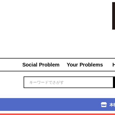
Social Problem
Your Problems
本