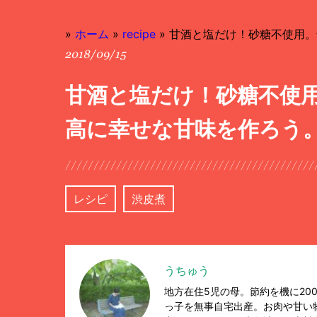
»
ホーム
»
recipe
»
甘酒と塩だけ！砂糖不使用。
2018/09/15
甘酒と塩だけ！砂糖不使
高に幸せな甘味を作ろう
レシピ
渋皮煮
うちゅう
地方在住5児の母。節約を機に200
っ子を無事自宅出産。お肉や甘い