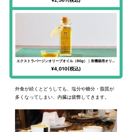
エクストラバージンオリーブオイル（90g）｜有機栽培オリー
ブ100%｜冷凍搾油で鮮度バツグン！生食にピッタリな甘い味
¥4,010(税込)
わいのアルベキーナ種使用！エグみなしですーっと飲める「オ
リーブのジュース」！
外食が続くとどうしても、塩分や糖分・脂質が
多くなってしまい、内臓は疲弊してきます。