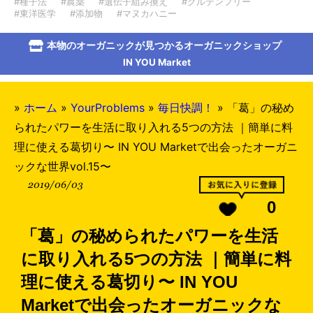
#種子法
#農薬
#遺伝子組み換え
#グルテンフリー
#東洋医学
#添加物
#マヌカハニー
本物のオーガニックが見つかるオーガニックショップ
IN YOU Market
»
ホーム
»
YourProblems
»
毎日快調！
»
「葛」の秘め
られたパワーを生活に取り入れる5つの方法 ｜簡単に料
理に使える葛切り〜 IN YOU Marketで出会ったオーガニ
ックな世界vol.15〜
2019/06/03
0
「葛」の秘められたパワーを生活
に取り入れる5つの方法 ｜簡単に料
理に使える葛切り〜 IN YOU
Marketで出会ったオーガニックな