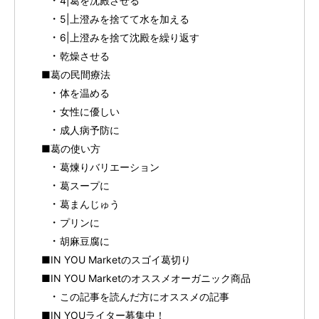
4|葛を沈殿させる
5|上澄みを捨てて水を加える
6|上澄みを捨て沈殿を繰り返す
乾燥させる
■葛の民間療法
体を温める
女性に優しい
成人病予防に
■葛の使い方
葛煉りバリエーション
葛スープに
葛まんじゅう
プリンに
胡麻豆腐に
■IN YOU Marketのスゴイ葛切り
■IN YOU Marketのオススメオーガニック商品
この記事を読んだ方にオススメの記事
■IN YOUライター募集中！