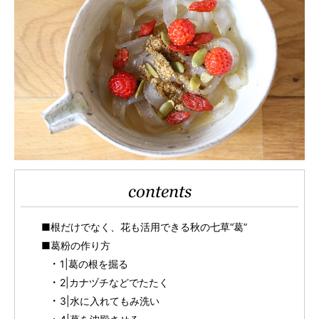
contents
■根だけでなく、花も活用できる秋の七草“葛”
■葛粉の作り方
1|葛の根を掘る
2|カナヅチなどでたたく
3|水に入れてもみ洗い