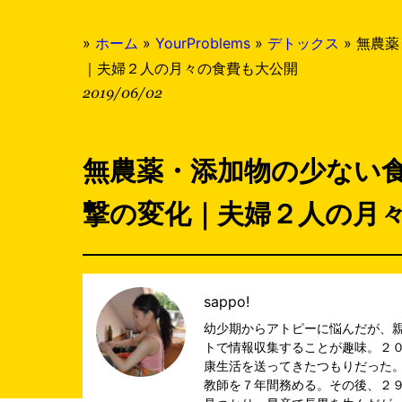
»
ホーム
»
YourProblems
»
デトックス
»
無農薬
｜夫婦２人の月々の食費も大公開
2019/06/02
無農薬・添加物の少ない
撃の変化｜夫婦２人の月
sappo!
幼少期からアトピーに悩んだが、
トで情報収集することが趣味。２
康生活を送ってきたつもりだった
教師を７年間務める。その後、２