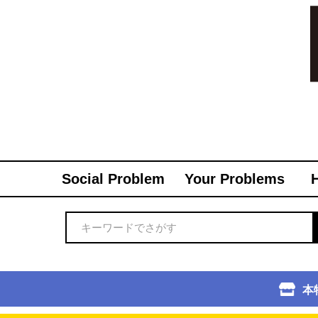
Social Problem
Your Problems
本