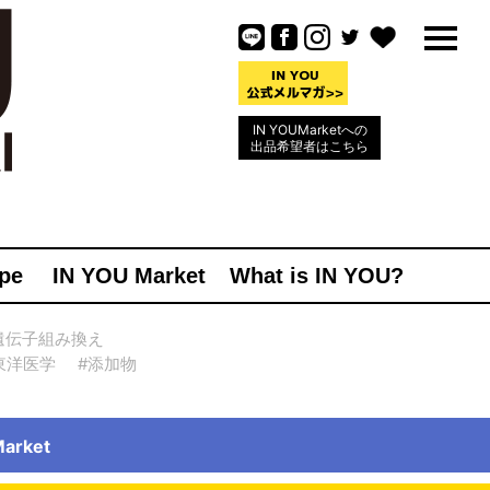
IN YOUMarketへの
出品希望者はこちら
pe
IN YOU Market
What is IN YOU?
遺伝子組み換え
東洋医学
#添加物
rket