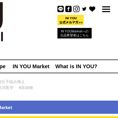
IN YOUMarketへの
出品希望者はこちら
pe
IN YOU Market
What is IN YOU?
遺伝子組み換え
東洋医学
#添加物
rket