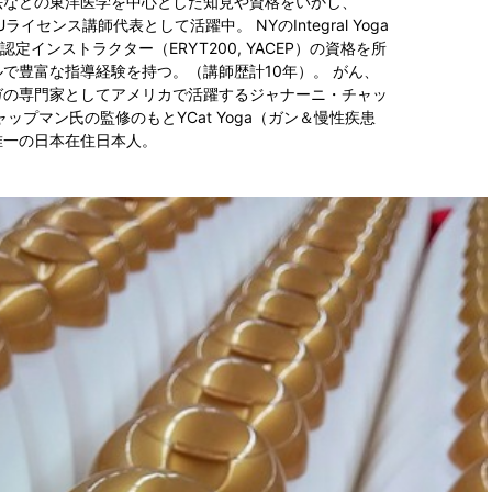
法などの東洋医学を中心とした知見や資格をいかし、
Uライセンス講師代表として活躍中。 NYのIntegral Yoga
ス認定インストラクター（ERYT200, YACEP）の資格を所
で豊富な指導経験を持つ。（講師歴計10年）。 がん、
ガの専門家としてアメリカで活躍するジャナーニ・チャッ
ップマン氏の監修のもとYCat Yoga（ガン＆慢性疾患
唯一の日本在住日本人。