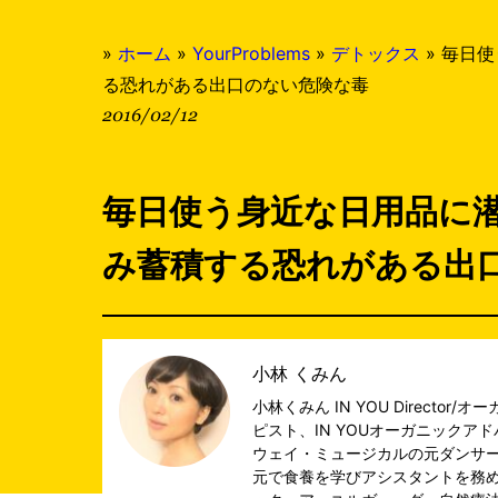
»
ホーム
»
YourProblems
»
デトックス
»
毎日使
る恐れがある出口のない危険な毒
2016/02/12
毎日使う身近な日用品に
み蓄積する恐れがある出
小林 くみん
小林くみん IN YOU Directo
ピスト、IN YOUオーガニックア
ウェイ・ミュージカルの元ダンサー
元で食養を学びアシスタントを務め