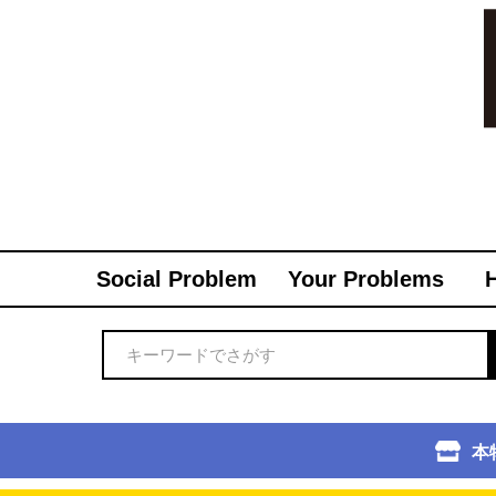
Social Problem
Your Problems
本