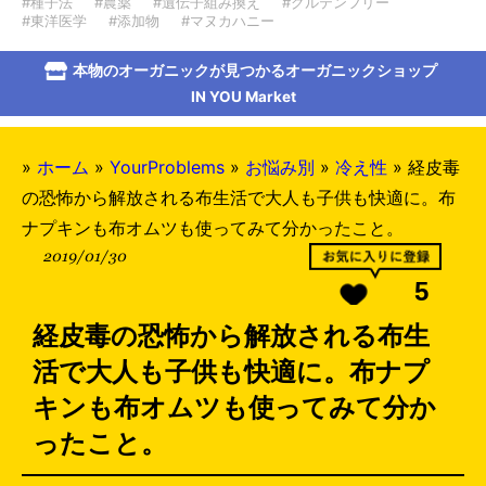
#種子法
#農薬
#遺伝子組み換え
#グルテンフリー
#東洋医学
#添加物
#マヌカハニー
本物のオーガニックが見つかるオーガニックショップ
IN YOU Market
»
ホーム
»
YourProblems
»
お悩み別
»
冷え性
»
経皮毒
の恐怖から解放される布生活で大人も子供も快適に。布
ナプキンも布オムツも使ってみて分かったこと。
2019/01/30
5
経皮毒の恐怖から解放される布生
活で大人も子供も快適に。布ナプ
キンも布オムツも使ってみて分か
ったこと。