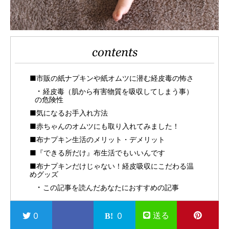
contents
■市販の紙ナプキンや紙オムツに潜む経皮毒の怖さ
経皮毒（肌から有害物質を吸収してしまう事）
の危険性
■気になるお手入れ方法
■赤ちゃんのオムツにも取り入れてみました！
■布ナプキン生活のメリット・デメリット
■『できる所だけ』布生活でもいいんです
■布ナプキンだけじゃない！経皮吸収にこだわる温
めグッズ
この記事を読んだあなたにおすすめの記事
送る
0
0