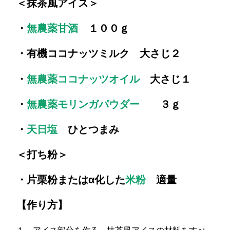
＜抹茶風アイス＞
・
無農薬甘酒
１００ｇ
・有機ココナッツミルク 大さじ２
・
無農薬ココナッツオイル
大さじ１
・
無農薬モリンガパウダー
３ｇ
・
天日塩
ひとつまみ
＜打ち粉＞
・片栗粉またはα化した
米粉
適量
【作り方】
１、アイス部分を作る。抹茶風アイスの材料をすべ