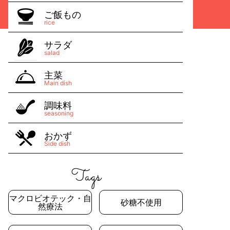
ご飯もの
rice
サラダ
salad
主菜
Main dish
調味料
seasoning
おかず
Side dish
マクロビオテック・自
砂糖不使用
然療法