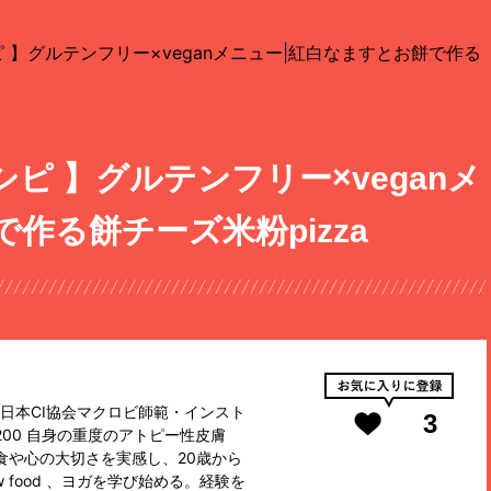
 】グルテンフリー×veganメニュー|紅白なますとお餅で作る
ピ 】グルテンフリー×veganメ
作る餅チーズ米粉pizza
師・日本CI協会マクロビ師範・インスト
3
00 自身の重度のアトピー性皮膚
食や心の大切さを実感し、20歳から
 food 、ヨガを学び始める。経験を