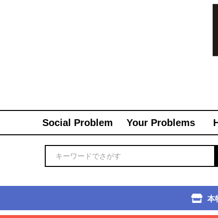
Social Problem
Your Problems
本