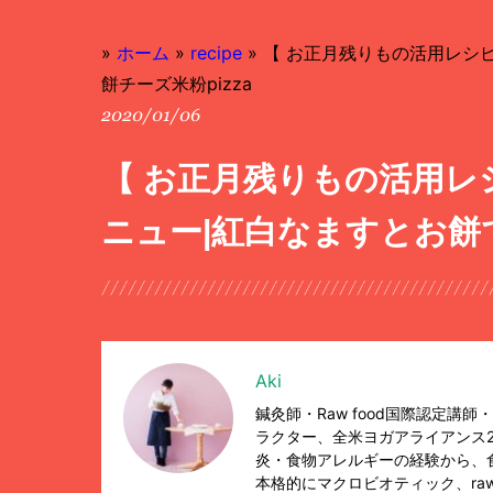
»
ホーム
»
recipe
»
【 お正月残りもの活用レシピ
餅チーズ米粉pizza
2020/01/06
【 お正月残りもの活用レシ
ニュー|紅白なますとお餅で
Aki
鍼灸師・Raw food国際認定講
ラクター、全米ヨガアライアンス2
炎・食物アレルギーの経験から、
本格的にマクロビオティック、raw