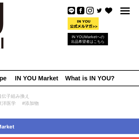
IN YOUMarketへの
出品希望者はこちら
pe
IN YOU Market
What is IN YOU?
遺伝子組み換え
東洋医学
#添加物
rket