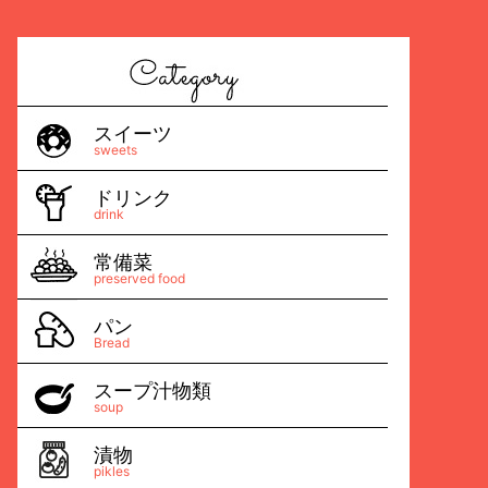
スイーツ
sweets
ドリンク
drink
常備菜
preserved food
パン
Bread
スープ汁物類
soup
漬物
pikles