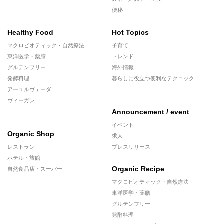
便秘
Healthy Food
Hot Topics
マクロビオティック・自然療法
子育て
東洋医学・薬膳
トレンド
グルテンフリー
海外情報
発酵料理
暮らしに役立つ便利なテクニック
アーユルヴェーダ
ヴィーガン
Announcement / event
イベント
Organic Shop
求人
レストラン
プレスリリース
ホテル・旅館
Organic Recipe
自然食品店・スーパー
マクロビオティック・自然療法
東洋医学・薬膳
グルテンフリー
発酵料理