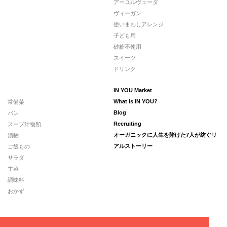
アーユルヴェーダ
ヴィーガン
使いまわしアレンジ
子ども用
砂糖不使用
スイーツ
ドリンク
IN YOU Market
常備菜
What is IN YOU?
パン
Blog
スープ汁物類
Recruiting
漬物
オーガニックに人生を賭けた7人が紡ぐリ
ご飯もの
アルストーリー
サラダ
主菜
調味料
おかず