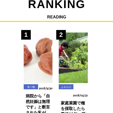
RANKING
READING
1
2
食べ物
よみもの
2018/9/30
病院から「自
2018/05/31
然妊娠は無理
家庭菜園で種
です」と断言
を採取したら
された私が、