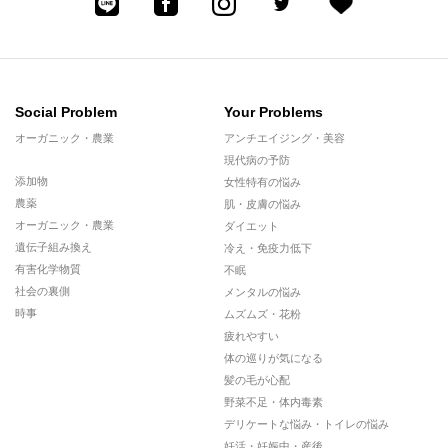
Social Problem
Your Problems
オーガニック・農業
アンチエイジング・美容
現代病の予防
添加物
女性特有の悩み
農薬
肌・皮膚の悩み
オーガニック・農業
ダイエット
遺伝子組み換え
冷え・免疫力低下
有害化学物質
不眠
社会の裏側
メンタルの悩み
時事
ムズムズ・花粉
疲れやすい
体の巡りが気になる
髪の毛が心配
野菜不足・体内毒素
デリケートな悩み・トイレの悩み
妊活・妊娠中・産後