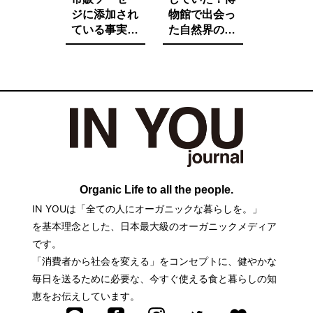
ジに添加され
物館で出会っ
ている事実を
た自然界の法
ご存知です
則と栄養価が
か。たとえ子
増す調理法と
供が望んでも
は。
子供に食べさ
せたくないそ
の中身とは。
Organic Life to all the people.
IN YOUは「全ての人にオーガニックな暮らしを。」
を基本理念とした、日本最大級のオーガニックメディア
です。
「消費者から社会を変える」をコンセプトに、健やかな
毎日を送るために必要な、今すぐ使える食と暮らしの知
恵をお伝えしています。