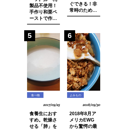
ぐできる！非
製品不使用！
常時のために
手作り和栗ペ
知っておきた
ーストで作る
いマインド・
モンブランパ
マネージ。
フェの作り方
5
6
食べ物
よみもの
2017/09/25
2018/09/30
食養生におす
2018年8月ア
すめ。乾燥さ
メリカEWG
せる「肺」を
から驚愕の最