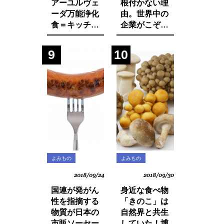
アーユルヴェ
根付かない理
ーダ万能浄化
由。世界中の
食＝キッチャ
企業がこぞっ
リーの作り方
て取り組む
SDGsへの遅
9
10
れ。それは日
本人・日本企
業と政府の意
識の低さにあ
った！
よみもの
よみもの
2018/09/24
2018/09/30
国連が発がん
身近な食べ物
性を指摘する
「きのこ」は
物質が日本の
自然界と共生
市販ソーセー
していた！博