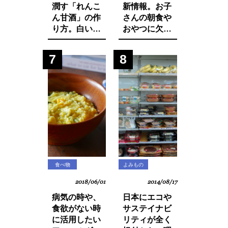
潤す「れんこ
新情報。お子
ん甘酒」の作
さんの朝食や
り方。白い食
おやつに欠か
材でカラダを
せないシリア
養おう。
ルから大量の
7
8
発がん性物質
グリホサート
が検出！
食べ物
よみもの
2018/06/01
2014/08/17
病気の時や、
日本にエコや
食欲がない時
サステイナビ
に活用したい
リティが全く