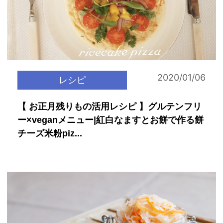
2020/01/06
レシピ
【 お正月残りもの活用レシピ 】グルテンフリ
ー×veganメニュー|紅白なますとお餅で作る餅
チーズ米粉piz...