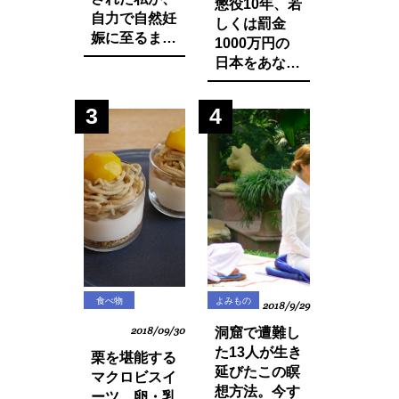
懲役10年、若
自力で自然妊
しくは罰金
娠に至るまで
1000万円の
に実践した生
日本をあなた
活習慣と食べ
は想像できま
物の改善・身
すか？今まで
3
4
体の変化につ
登録品種のみ
いてお話しし
禁止されてい
ます。
た種採りや脇
芽挿しが原則
禁止の方向
に・・？
食べ物
よみもの
2018/9/29
2018/09/30
洞窟で遭難し
た13人が生き
栗を堪能する
延びたこの瞑
マクロビスイ
想方法。今す
ーツ。卵・乳