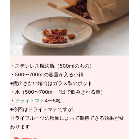
・ステンレス魔法瓶（500mlのもの）
・500〜700mlの容量が入る小鍋
※煮出さない場合はガラス製のポット
・水（500〜700ml 1日で飲みきれる量）
・
ドライトマト
4〜5粒
※今回はドライトマトですが、
ドライフルーツの種類によって期待できる効果が変
わります