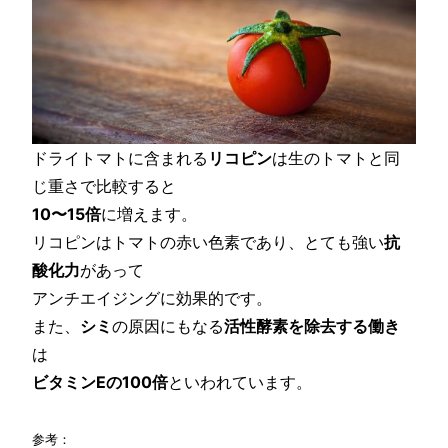
ドライトマトに含まれる
リコピン
は生のトマトと同
じ重さで比較すると
10〜15倍
に増えます。
リコピンはトマトの赤い色素であり、とても強い
抗
酸化力
があって
アンチエイジングに効果的です。
また、
シミ
の原因にもなる
活性酵素を除去する働き
は
ビタミンEの100倍
といわれています。
参考：