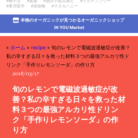
#種子法
#農薬
#遺伝子組み換え
#グルテンフリー
#東洋医学
#添加物
#マヌカハニー
本物のオーガニックが見つかるオーガニックショップ
IN YOU Market
»
ホーム
»
recipe
»
旬のレモンで電磁波過敏症が改善？
私の辛すぎる日々を救った材料３つの最強アルカリ性ド
リンク「手作りレモンソーダ」の作り方
2018/03/17
旬のレモンで電磁波過敏症が改
善？私の辛すぎる日々を救った材
料３つの最強アルカリ性ドリン
ク「手作りレモンソーダ」の作
り方