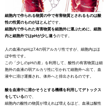
細胞内で作られる物質の中で有害物質とされるものは酸
性の性質のものがほとんど
です。
細胞内で作られた有害物質を細胞外に運ぶために、細胞
内と細胞外ではpHが少し違う
のです。
人の血液のpHは7.4の弱アルカリ性ですが、細胞内はほ
ぼ中性です。
この「少しのpHの差」を利用して、酸性の有害物質は細
胞外の血液の弱アルカリ性に引かれて細胞外へ出て、血
液中に溶け運搬され、体外へと排出されるのです。
酸を血液中に溶かそうとする機構を利用してデトックス
をしている
ので、
細胞内の酸性の物質が増えれば増えるほど、血液は酸性