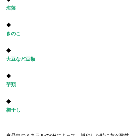
海藻
◆
きのこ
◆
大豆など豆類
◆
芋類
◆
梅干し
食品中のミネラルのpHによって、燃やした時に灰が酸性