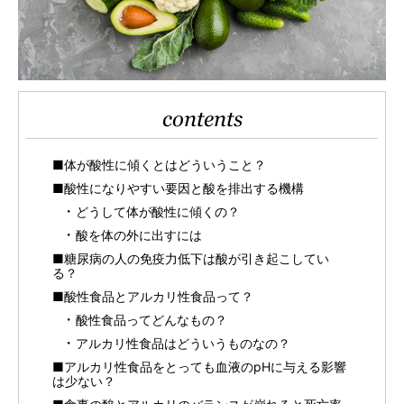
contents
■体が酸性に傾くとはどういうこと？
■酸性になりやすい要因と酸を排出する機構
どうして体が酸性に傾くの？
酸を体の外に出すには
■糖尿病の人の免疫力低下は酸が引き起こしてい
る？
■酸性食品とアルカリ性食品って？
酸性食品ってどんなもの？
アルカリ性食品はどういうものなの？
■アルカリ性食品をとっても血液のpHに与える影響
は少ない？