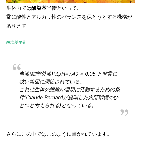
生体内では
酸塩基平衡
といって、
常に酸性とアルカリ性のバランスを保とうとする機構が
あります。
酸塩基平衡
血液(細胞外液)はpH=7.40 ± 0.05 と非常に
狭い範囲に調節されている。
これは生体の細胞が適切に活動するための条
件(Claude Bernardが提唱した内部環境のひ
とつと考えられる)となっている。
さらにこの中ではこのように書かれています。