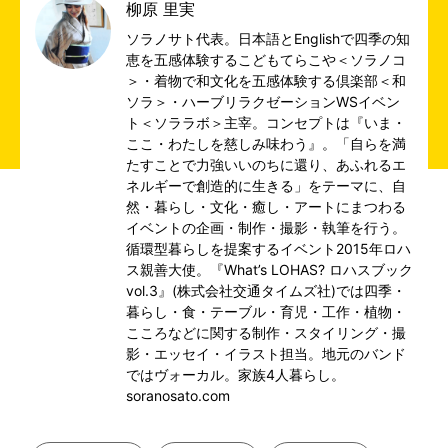
柳原 里実
ソラノサト代表。日本語とEnglishで四季の知
恵を五感体験するこどもてらこや＜ソラノコ
＞・着物で和文化を五感体験する倶楽部＜和
ソラ＞・ハーブリラクゼーションWSイベン
ト＜ソララボ＞主宰。コンセプトは『いま・
ここ・わたしを慈しみ味わう』。「自らを満
たすことで力強いいのちに還り、あふれるエ
ネルギーで創造的に生きる」をテーマに、自
然・暮らし・文化・癒し・アートにまつわる
イベントの企画・制作・撮影・執筆を行う。
循環型暮らしを提案するイベント2015年ロハ
ス親善大使。『What’s LOHAS? ロハスブック
vol.3』(株式会社交通タイムズ社)では四季・
暮らし・食・テーブル・育児・工作・植物・
こころなどに関する制作・スタイリング・撮
影・エッセイ・イラスト担当。地元のバンド
ではヴォーカル。家族4人暮らし。
soranosato.com