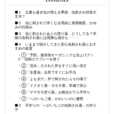
■１ 立夏も過ぎ虫の増える季節。虫刺され対策大
丈夫？
■２ 虫に刺されて痒くなる理由と原因物質。かゆ
みの仕組み
■３ 虫に刺されたあとの塗り薬、どうしてる？市
販の虫刺され薬には危険な成分も・・・
■４ いままで紹介してきた安心虫刺され薬とおす
すめの処置
①「予防」無添加オーガニックな虫よけグッ
ズ・虫除けスプレーを使う
②「流水」さされた所をすぐに洗い流す
③「生姜油」台所ですぐにお手当
④「よもぎ汁」外で刺されたらその場で
⑤「ドクダミ液・ヨモギ液」常備で安心
⑥「ヤマモモ塗り薬」お散歩がてら手作り
⑦「へびいちご液」かわいいのに優秀
■５ 手作りの「へびいちごの虫刺され液」の作り
方