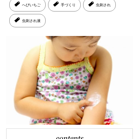
へびいちご
手づくり
虫刺され
虫刺され液
contents