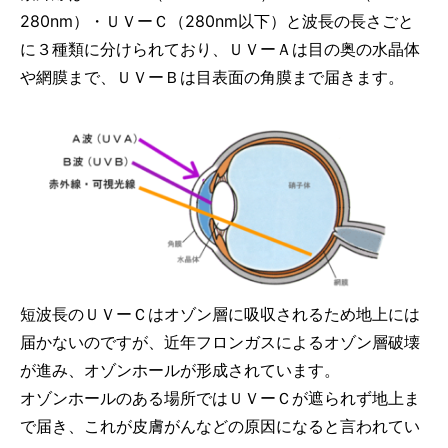
280nm）・ＵＶーＣ（280nm以下）と波長の長さごと
に３種類に分けられており、ＵＶーＡは目の奥の水晶体
や網膜まで、ＵＶーＢは目表面の角膜まで届きます。
短波長のＵＶーＣはオゾン層に吸収されるため地上には
届かないのですが、近年フロンガスによるオゾン層破壊
が進み、オゾンホールが形成されています。
オゾンホールのある場所ではＵＶーＣが遮られず地上ま
で届き、これが皮膚がんなどの原因になると言われてい