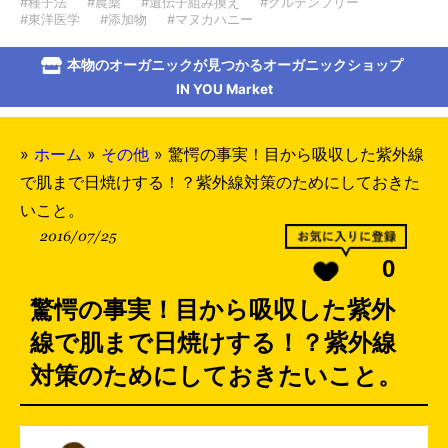
#種子法
#農薬
#遺伝子組み換え
#グルテンフリー
#東洋医学
#添加物
#マヌカハニー
本物のオーガニックが見つかるオーガニックショップ
IN YOU Market
»
ホーム
»
その他
»
驚愕の事実！目から吸収した紫外線
で肌まで日焼けする！？紫外線対策のためにしておきた
いこと。
2016/07/25
0
驚愕の事実！目から吸収した紫外
線で肌まで日焼けする！？紫外線
対策のためにしておきたいこと。