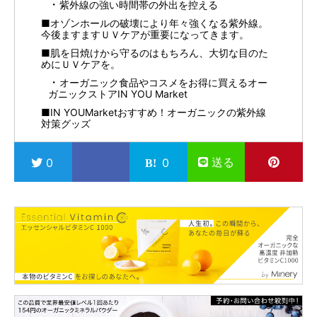
紫外線の強い時間帯の外出を控える
■オゾンホールの破壊により年々強くなる紫外線。
今後ますますＵＶケアが重要になってきます。
■肌を日焼けから守るのはもちろん、大切な目のた
めにＵＶケアを。
オーガニック食品やコスメをお得に買えるオー
ガニックストアIN YOU Market
■IN YOUMarketおすすめ！オーガニックの紫外線
対策グッズ
送る
0
0