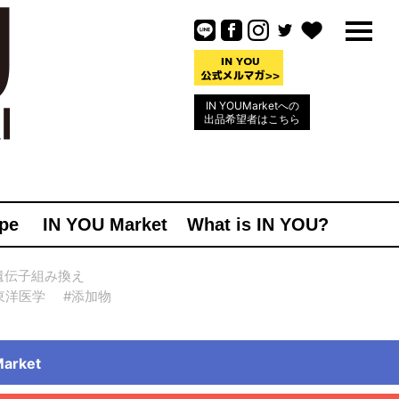
IN YOUMarketへの
出品希望者はこちら
pe
IN YOU Market
What is IN YOU?
遺伝子組み換え
東洋医学
#添加物
rket