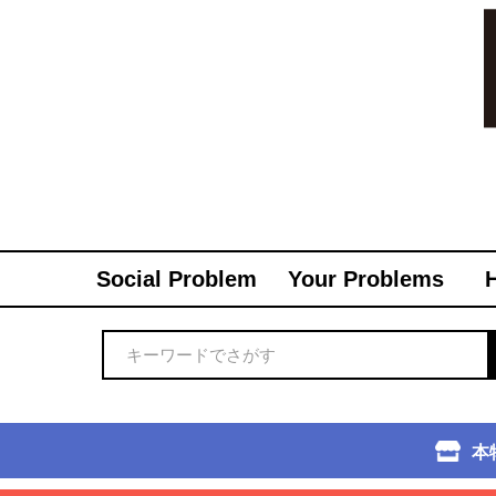
Social Problem
Your Problems
本