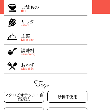
ご飯もの
rice
サラダ
salad
主菜
Main dish
調味料
seasoning
おかず
Side dish
マクロビオテック・自
砂糖不使用
然療法