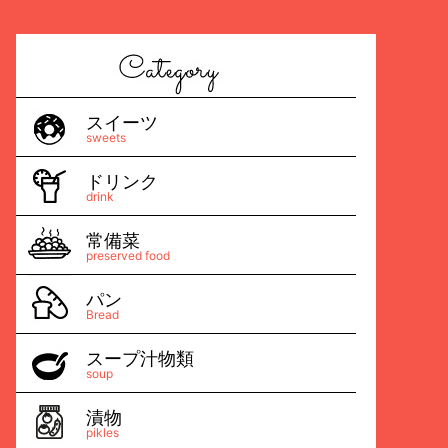
スイーツ
sweets
ドリンク
drink
常備菜
preserved food
パン
Bread
スープ汁物類
soup
漬物
pikles