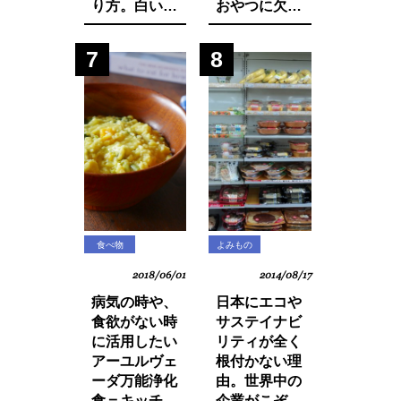
り方。白い食
おやつに欠か
材でカラダを
せないシリア
養おう。
ルから大量の
7
8
発がん性物質
グリホサート
が検出！
食べ物
よみもの
2018/06/01
2014/08/17
病気の時や、
日本にエコや
食欲がない時
サステイナビ
に活用したい
リティが全く
アーユルヴェ
根付かない理
ーダ万能浄化
由。世界中の
食＝キッチャ
企業がこぞっ