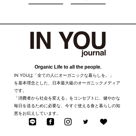
ご存知です
則と栄養価が
か。たとえ子
増す調理法と
供が望んでも
は。
子供に食べさ
せたくないそ
の中身とは。
Organic Life to all the people.
IN YOUは「全ての人にオーガニックな暮らしを。」
を基本理念とした、日本最大級のオーガニックメディア
です。
「消費者から社会を変える」をコンセプトに、健やかな
毎日を送るために必要な、今すぐ使える食と暮らしの知
恵をお伝えしています。