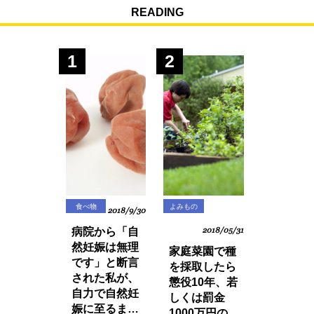
READING
1
2
食べ物
よみもの
2018/9/30
病院から「自
2018/05/31
然妊娠は無理
家庭菜園で種
です」と断言
を採取したら
された私が、
懲役10年、若
自力で自然妊
しくは罰金
娠に至るまで
1000万円の