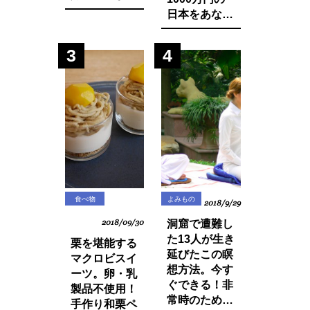
に実践した生
日本をあなた
活習慣と食べ
は想像できま
物の改善・身
すか？今まで
3
4
体の変化につ
登録品種のみ
いてお話しし
禁止されてい
ます。
た種採りや脇
芽挿しが原則
禁止の方向
に・・？
食べ物
よみもの
2018/9/29
2018/09/30
洞窟で遭難し
た13人が生き
栗を堪能する
延びたこの瞑
マクロビスイ
想方法。今す
ーツ。卵・乳
ぐできる！非
製品不使用！
常時のために
手作り和栗ペ