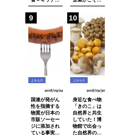
リーの作り方
て取り組む
SDGsへの遅
9
10
れ。それは日
本人・日本企
業と政府の意
識の低さにあ
った！
よみもの
よみもの
2018/09/24
2018/09/30
国連が発がん
身近な食べ物
性を指摘する
「きのこ」は
物質が日本の
自然界と共生
市販ソーセー
していた！博
ジに添加され
物館で出会っ
ている事実を
た自然界の法