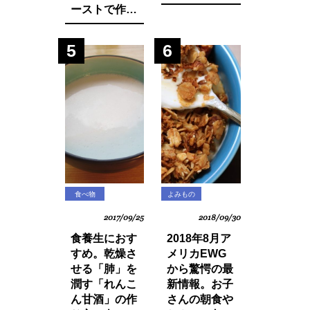
知っておきた
ーストで作る
いマインド・
モンブランパ
マネージ。
フェの作り方
5
6
食べ物
よみもの
2017/09/25
2018/09/30
食養生におす
2018年8月ア
すめ。乾燥さ
メリカEWG
せる「肺」を
から驚愕の最
潤す「れんこ
新情報。お子
ん甘酒」の作
さんの朝食や