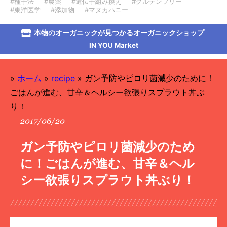
#種子法
#農薬
#遺伝子組み換え
#グルテンフリー
#東洋医学
#添加物
#マヌカハニー
本物のオーガニックが見つかるオーガニックショップ
IN YOU Market
»
ホーム
»
recipe
»
ガン予防やピロリ菌減少のために！
ごはんが進む、甘辛＆ヘルシー欲張りスプラウト丼ぶ
り！
2017/06/20
ガン予防やピロリ菌減少のため
に！ごはんが進む、甘辛＆ヘル
シー欲張りスプラウト丼ぶり！