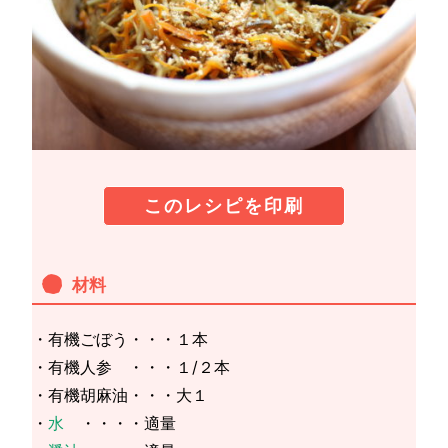
このレシピを印刷
材料
・有機ごぼう・・・１本
・有機人参 ・・・１/２本
・有機胡麻油・・・大１
・
水
・・・・適量