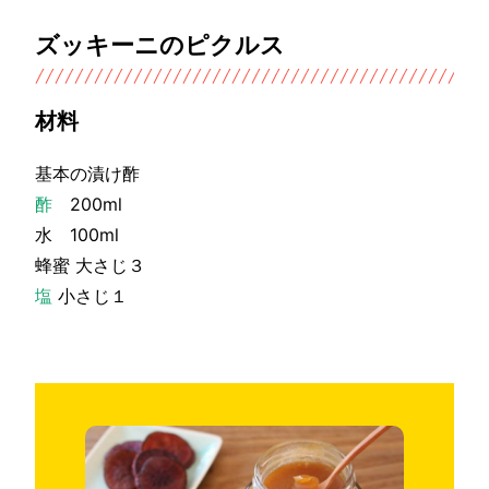
ズッキーニのピクルス
材料
基本の漬け酢
酢
200ml
水 100ml
蜂蜜 大さじ３
塩
小さじ１