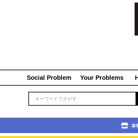
Social Problem
Your Problems
本