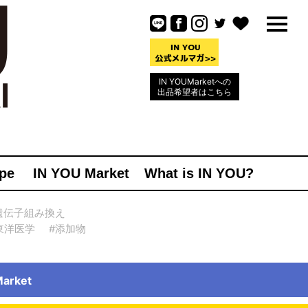
IN YOUMarketへの
出品希望者はこちら
pe
IN YOU Market
What is IN YOU?
遺伝子組み換え
東洋医学
#添加物
rket