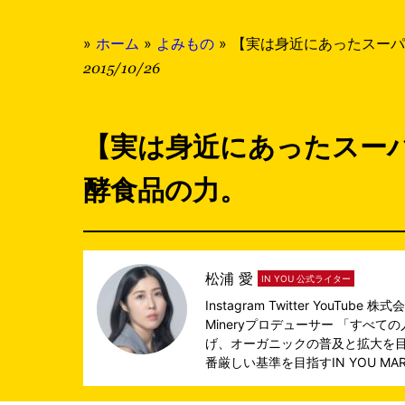
»
ホーム
»
よみもの
»
【実は身近にあったスーパ
2015/10/26
【実は身近にあったスー
酵食品の力。
松浦 愛
IN YOU 公式ライター
Instagram
Twitter
YouTube
株式会
Mineryプロデューサー 「すべ
げ、オーガニックの普及と拡大を目
番厳しい基準を目指す
IN YOU MA