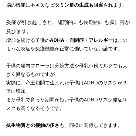
脳の機能に不可欠な
ビタミン群の生成も阻害
されます。
炎症が引き起こされ、短期的にも長期的にも脳に害が
及びます。
増加を続ける子供の
ADHA・自閉症・アレルギー
はこの
ような炎症や免疫機能が正常に働いていない証です。
子供の腸内フローラは分娩方法や母乳or粉ミルクでも大
きく異なるものですが、
実際に、帝王切開で生まれた子供はADHDのリスクが３
倍に増加、
また母乳で育った期間が短い子供のADHDリスク発症リ
スクも高くなるそうです。
抗生物質との接触の多さ
も、同様に関係してきます。