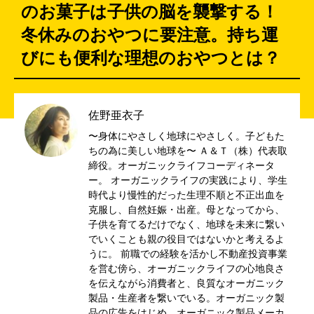
のお菓子は子供の脳を襲撃する！
冬休みのおやつに要注意。持ち運
びにも便利な理想のおやつとは？
佐野亜衣子
〜身体にやさしく地球にやさしく。子どもた
ちの為に美しい地球を〜 Ａ＆Ｔ（株）代表取
締役。オーガニックライフコーディネータ
ー。 オーガニックライフの実践により、学生
時代より慢性的だった生理不順と不正出血を
克服し、自然妊娠・出産。母となってから、
子供を育てるだけでなく、地球を未来に繋い
でいくことも親の役目ではないかと考えるよ
うに。 前職での経験を活かし不動産投資事業
を営む傍ら、オーガニックライフの心地良さ
を伝えながら消費者と、良質なオーガニック
製品・生産者を繋いでいる。オーガニック製
品の広告をはじめ、オーガニック製品メーカ