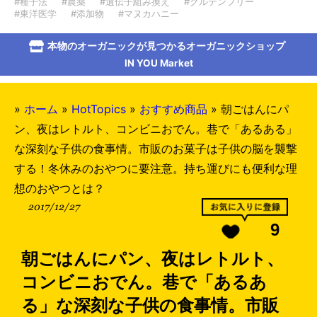
#種子法
#農薬
#遺伝子組み換え
#グルテンフリー
#東洋医学
#添加物
#マヌカハニー
本物のオーガニックが見つかるオーガニックショップ
IN YOU Market
»
ホーム
»
HotTopics
»
おすすめ商品
»
朝ごはんにパ
ン、夜はレトルト、コンビニおでん。巷で「あるある」
な深刻な子供の食事情。市販のお菓子は子供の脳を襲撃
する！冬休みのおやつに要注意。持ち運びにも便利な理
想のおやつとは？
2017/12/27
9
朝ごはんにパン、夜はレトルト、
コンビニおでん。巷で「あるあ
る」な深刻な子供の食事情。市販