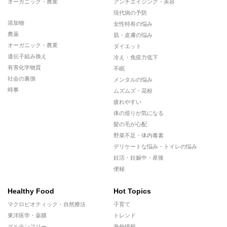
オーガニック・農業
アンチエイジング・美容
現代病の予防
添加物
女性特有の悩み
農薬
肌・皮膚の悩み
オーガニック・農業
ダイエット
遺伝子組み換え
冷え・免疫力低下
有害化学物質
不眠
社会の裏側
メンタルの悩み
時事
ムズムズ・花粉
疲れやすい
体の巡りが気になる
髪の毛が心配
野菜不足・体内毒素
デリケートな悩み・トイレの悩み
妊活・妊娠中・産後
便秘
Healthy Food
Hot Topics
マクロビオティック・自然療法
子育て
東洋医学・薬膳
トレンド
グルテンフリー
海外情報