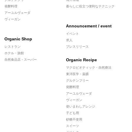
発酵料理
暮らしに役立つ便利なテクニック
アーユルヴェーダ
ヴィーガン
Announcement / event
イベント
Organic Shop
求人
レストラン
プレスリリース
ホテル・旅館
Organic Recipe
自然食品店・スーパー
マクロビオティック・自然療法
東洋医学・薬膳
グルテンフリー
発酵料理
アーユルヴェーダ
ヴィーガン
使いまわしアレンジ
子ども用
砂糖不使用
スイーツ