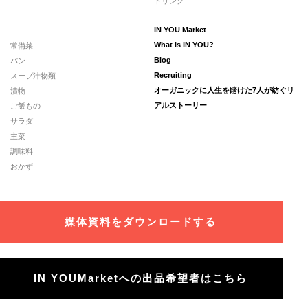
ドリンク
IN YOU Market
常備菜
What is IN YOU?
パン
Blog
スープ汁物類
Recruiting
漬物
オーガニックに人生を賭けた7人が紡ぐリ
ご飯もの
アルストーリー
サラダ
主菜
調味料
おかず
媒体資料をダウンロードする
IN YOUMarketへの出品希望者はこちら