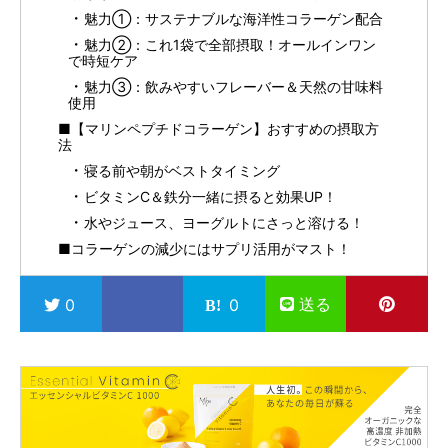
魅力①：サステナブルな海洋性コラーゲン配合
魅力②：これ1袋で全部摂取！オールインワン
で時短ケア
魅力③：飲みやすいフレーバー＆天然の甘味料
使用
■【マリンペプチドコラーゲン】おすすめの摂取方
法
寝る前や朝がベストタイミング
ビタミンC＆鉄分一緒に摂ると効果UP！
水やジュース、ヨーグルトにさっと溶ける！
■コラーゲンの減少にはサプリ活用がマスト！
送る
0
0