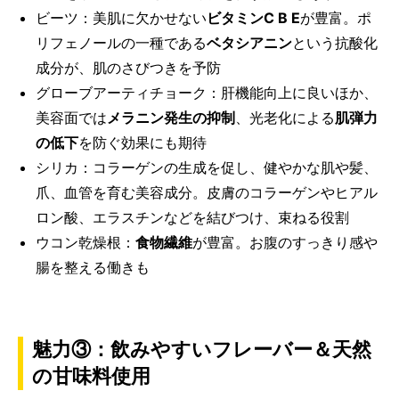
ビーツ：美肌に欠かせない
ビタミン
C B E
が豊富。ポ
リフェノールの一種である
ベタシアニン
という抗酸化
成分が、肌のさびつきを予防
グローブアーティチョーク：肝機能向上に良いほか、
美容面では
メラニン発生の抑制
、光老化による
肌弾力
の低下
を防ぐ効果にも期待
シリカ：コラーゲンの生成を促し、健やかな肌や髪、
爪、血管を育む美容成分。皮膚のコラーゲンやヒアル
ロン酸、エラスチンなどを結びつけ、束ねる役割
ウコン乾燥根：
食物繊維
が豊富。お腹のすっきり感や
腸を整える働きも
魅力③：飲みやすいフレーバー＆天然
の甘味料使用