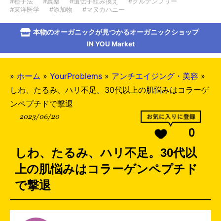
#種子法
#農薬
#遺伝子組み換え
#グルテンフリー
#東洋医学
#添加物
#マヌカハニー
本物のオーガニックが見つかるオーガニックショップ
IN YOU Market
»
ホーム
»
YourProblems
»
アンチエイジング・美容
»
しわ、たるみ、ハリ不足。30代以上の肌悩みはコラーゲ
ンペプチドで撃退
2023/06/20
0
しわ、たるみ、ハリ不足。30代以
上の肌悩みはコラーゲンペプチド
で撃退