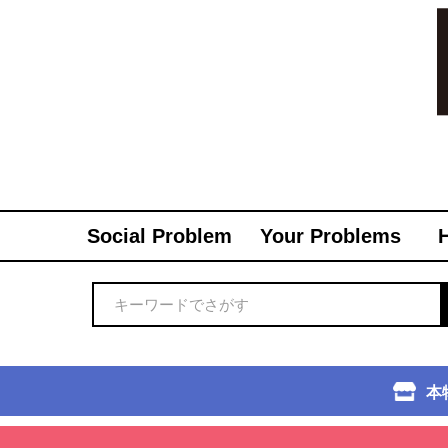
Social Problem
Your Problems
本