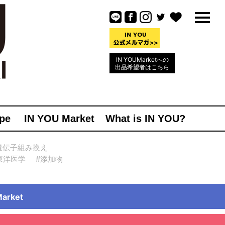
IN YOUMarketへの
出品希望者はこちら
pe
IN YOU Market
What is IN YOU?
遺伝子組み換え
東洋医学
#添加物
rket