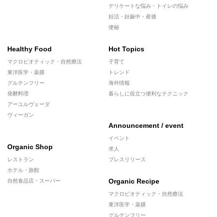
デリケートな悩み・トイレの悩み
妊活・妊娠中・産後
便秘
Healthy Food
Hot Topics
マクロビオティック・自然療法
子育て
東洋医学・薬膳
トレンド
グルテンフリー
海外情報
発酵料理
暮らしに役立つ便利なテクニック
アーユルヴェーダ
ヴィーガン
Announcement / event
イベント
Organic Shop
求人
レストラン
プレスリリース
ホテル・旅館
Organic Recipe
自然食品店・スーパー
マクロビオティック・自然療法
東洋医学・薬膳
グルテンフリー