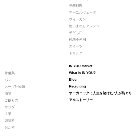
発酵料理
アーユルヴェーダ
ヴィーガン
使いまわしアレンジ
子ども用
砂糖不使用
スイーツ
ドリンク
IN YOU Market
常備菜
What is IN YOU?
パン
Blog
スープ汁物類
Recruiting
漬物
オーガニックに人生を賭けた7人が紡ぐリ
ご飯もの
アルストーリー
サラダ
主菜
調味料
おかず