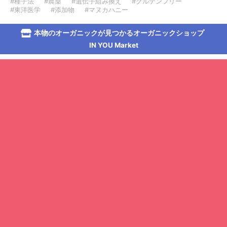
#種子法
#農薬
#遺伝子組み換え
#グルテンフリー
#東洋医学
#添加物
#マヌカハニー
本物のオーガニックが見つかるオーガニックショップ
IN YOU Market