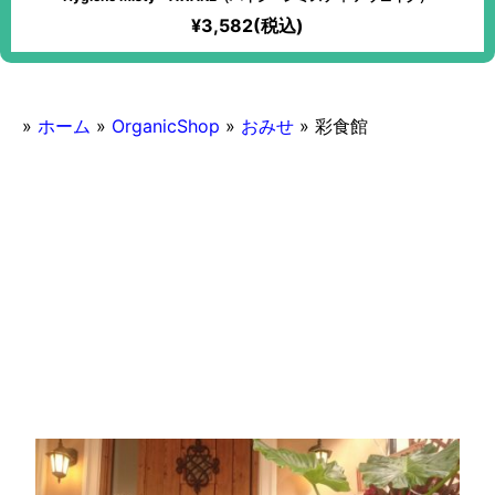
¥3,582(税込)
»
ホーム
»
OrganicShop
»
おみせ
»
彩食館
2016/11/04
彩食館
マクロビオティック対応
ランチ営業あり
ヴィーガン
おみせ
その他地方
アジアン料理