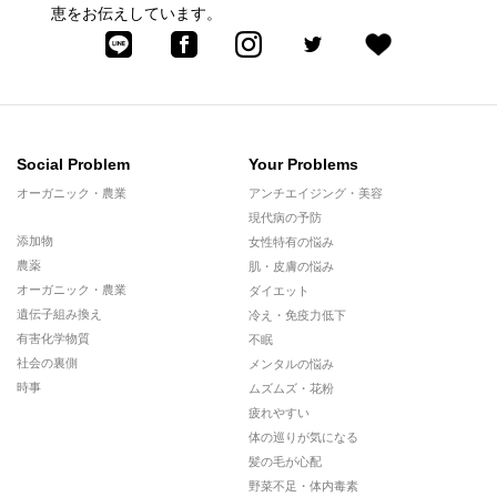
恵をお伝えしています。
Social Problem
Your Problems
オーガニック・農業
アンチエイジング・美容
現代病の予防
添加物
女性特有の悩み
農薬
肌・皮膚の悩み
オーガニック・農業
ダイエット
遺伝子組み換え
冷え・免疫力低下
有害化学物質
不眠
社会の裏側
メンタルの悩み
時事
ムズムズ・花粉
疲れやすい
体の巡りが気になる
髪の毛が心配
野菜不足・体内毒素