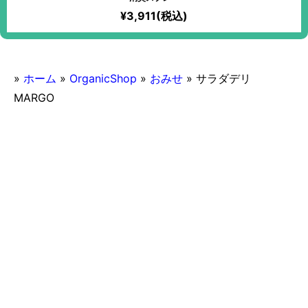
¥3,911(税込)
»
ホーム
»
OrganicShop
»
おみせ
»
サラダデリ
MARGO
2016/11/05
サラダデリ MARGO
マクロビオティック対応
ランチ営業あり
22時
ヴィーガン
22時以降入店可能
一部ヴィーガンメニューもあり
おみせ
カジュアルなお店
グルテンフリー