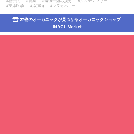
#種子法
#農薬
#遺伝子組み換え
#グルテンフリー
#東洋医学
#添加物
#マヌカハニー
本物のオーガニックが見つかるオーガニックショップ
IN YOU Market