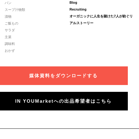
パン
Blog
スープ汁物類
Recruiting
漬物
オーガニックに人生を賭けた7人が紡ぐリ
ご飯もの
アルストーリー
サラダ
主菜
調味料
おかず
媒体資料をダウンロードする
IN YOUMarketへの出品希望者はこちら