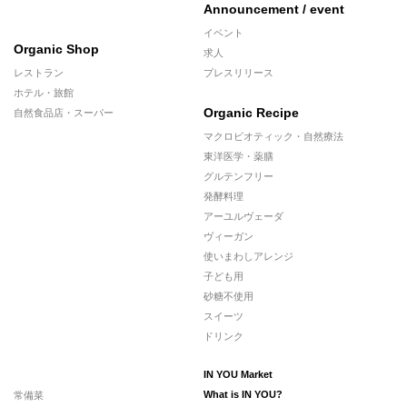
Announcement / event
イベント
Organic Shop
求人
レストラン
プレスリリース
ホテル・旅館
Organic Recipe
自然食品店・スーパー
マクロビオティック・自然療法
東洋医学・薬膳
グルテンフリー
発酵料理
アーユルヴェーダ
ヴィーガン
使いまわしアレンジ
子ども用
砂糖不使用
スイーツ
ドリンク
IN YOU Market
常備菜
What is IN YOU?