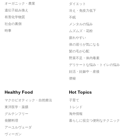
オーガニック・農業
ダイエット
遺伝子組み換え
冷え・免疫力低下
有害化学物質
不眠
社会の裏側
メンタルの悩み
時事
ムズムズ・花粉
疲れやすい
体の巡りが気になる
髪の毛が心配
野菜不足・体内毒素
デリケートな悩み・トイレの悩み
妊活・妊娠中・産後
便秘
Healthy Food
Hot Topics
マクロビオティック・自然療法
子育て
東洋医学・薬膳
トレンド
グルテンフリー
海外情報
発酵料理
暮らしに役立つ便利なテクニック
アーユルヴェーダ
ヴィーガン