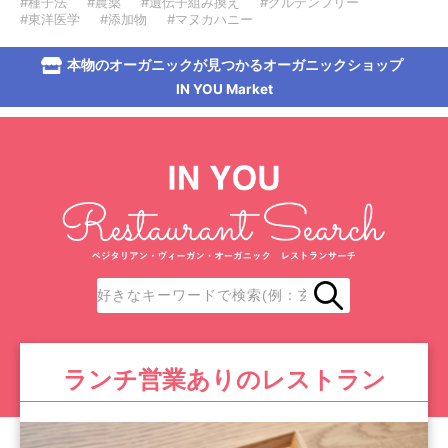
#種子法
#農薬
#遺伝子組み換え
#グルテンフリー
#東洋医学
#添加物
#マヌカハニー
本物のオーガニックが見つかるオーガニックショップ
IN YOU Market
ランチ営業ありのレストラン