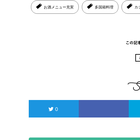
お酒メニュー充実
多国籍料理
カ
0