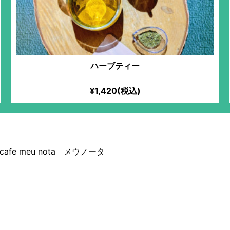
ハーブティー
¥1,420(税込)
n cafe meu nota メウノータ
 nota メウノータ
22時以降入店可能
中野・吉祥寺
おみせ