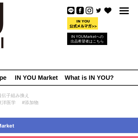
IN YOUMarketへの
出品希望者はこちら
pe
IN YOU Market
What is IN YOU?
遺伝子組み換え
東洋医学
#添加物
rket