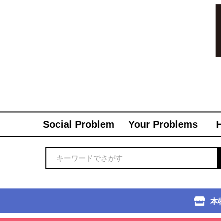
Social Problem
Your Problems
本