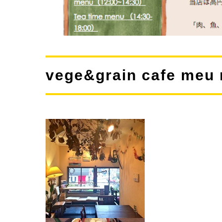
vege&grain cafe 