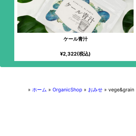
ケール青汁
¥2,322(税込)
»
ホーム
»
OrganicShop
»
おみせ
»
vege&grai
2016/11/06
vege&grain cafe meu
ランチ営業あり
22時
ヴィーガン