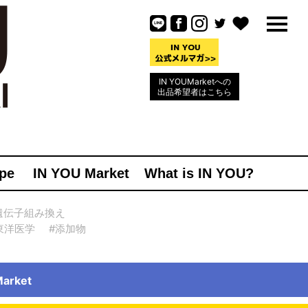
IN YOUMarketへの
出品希望者はこちら
pe
IN YOU Market
What is IN YOU?
遺伝子組み換え
東洋医学
#添加物
rket