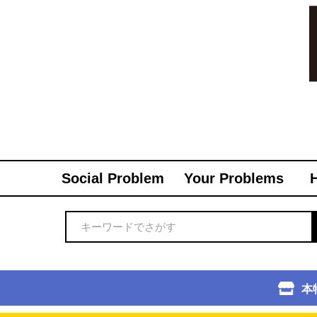
Social Problem
Your Problems
本