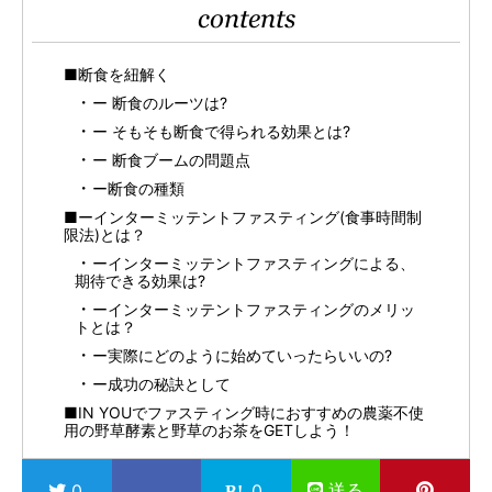
contents
■断食を紐解く
ー 断食のルーツは?
ー そもそも断食で得られる効果とは?
ー 断食ブームの問題点
ー断食の種類
■ーインターミッテントファスティング(食事時間制
限法)とは？
ーインターミッテントファスティングによる、
期待できる効果は?
ーインターミッテントファスティングのメリッ
トとは？
ー実際にどのように始めていったらいいの?
ー成功の秘訣として
■IN YOUでファスティング時におすすめの農薬不使
用の野草酵素と野草のお茶をGETしよう！
送る
0
0