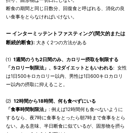
摂り、固形物は一切口にしない。
断食の期間と同じ日数分、回復食と呼ばれる、消化の良
い食事をとらなければいけない。
ー インターミッテントファスティング(間欠的または
断続的断食):
大きく2つの方法がある
⑴
1週間のうち2日間のみ、カロリー摂取を制限する
「カロリー制限法」、5:2ダイエットともいわれる
: 女性
は1日500キロカロリー以内、男性は1日600キロカロリ
ー以内の摂取に抑えること。
⑵
12時間から18時間、何も食べずにいる
「食事時間制限法」
: 例えば12時間何も食べないように
するなら、夜7時に食事をとったら朝7時まで食事をとら
ない。ある意味、半日断食に似ているが、固形物を摂ら