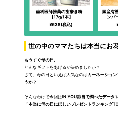
歯科医師推薦の歯磨き粉
国産有
【17g/1本】
ンパー
MARK
¥638(税込)
症の方
パンを
水「景
なの塩
世の中のママたちは本当にお
わりぶ
た、自
もうすぐ母の日。
どんなギフトをあげるか決めましたか？
さて、母の日といえば人気なのは
カーネーション
うか
？
そんなわけで今回は
IN YOU独自で調べたデータ
「本当に母の日にほしいプレゼントランキングTO