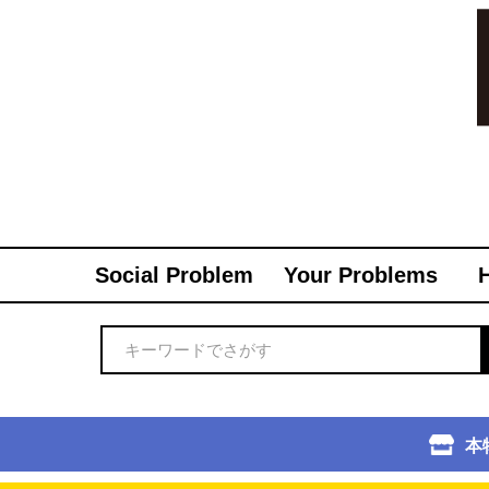
Social Problem
Your Problems
本