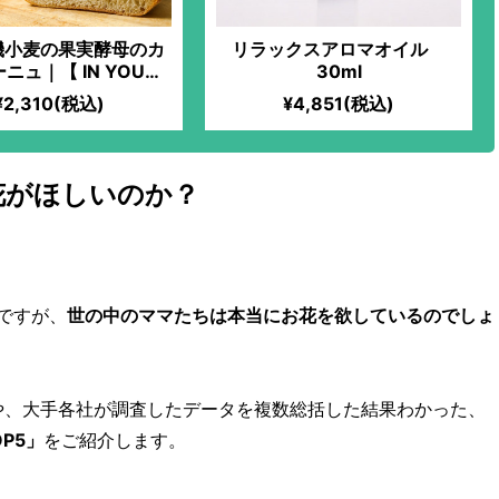
機小麦の果実酵母のカ
リラックスアロマオイル
ニュ｜【 IN YOU
30ml
ET限定】化学物質過敏
¥2,310(税込)
¥4,851(税込)
も安心して食べられる
！全原材料有機！湧き
勝清水」と高価ななず
を使用するほどのこだ
花がほしいのか？
り！季節の果実を使っ
家製果実酵母を使用！
ですが、
世の中のママたちは本当にお花を欲しているのでしょ
や、大手各社が調査したデータを複数総括した結果わかった、
P5」
をご紹介します。