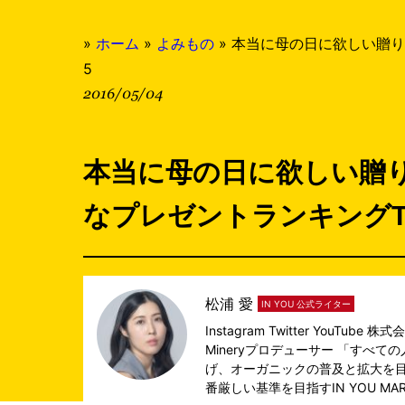
»
ホーム
»
よみもの
»
本当に母の日に欲しい贈り
5
2016/05/04
本当に母の日に欲しい贈
なプレゼントランキングTO
松浦 愛
IN YOU 公式ライター
Instagram
Twitter
YouTube
株式会
Mineryプロデューサー 「すべ
げ、オーガニックの普及と拡大を目
番厳しい基準を目指す
IN YOU MA