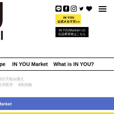
IN YOUMarketへの
出品希望者はこちら
pe
IN YOU Market
What is IN YOU?
遺伝子組み換え
東洋医学
#添加物
rket