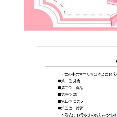
世の中のママたちは本当にお花
■第一位 外食
■第二位 食品
■第三位 花
■第四位 コスメ
■第五位 雑貨
最後に お母さまのお好みや性