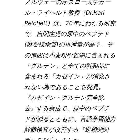
ノルウェーのオスロー大学カー
ル・ライヘルト教授（Dr.Karl
Reichelt）は、20年にわたる研究
で、自閉症児の尿中のペプチド
(麻薬様物質)の排泄量が高く、そ
の原因は小麦粉や穀物に含まれる
「グルテン」と全ての乳製品に
含まれる「カゼイン」が消化さ
れない為であることを発見。
『カゼイン・グルテン完全除
去』する療法で、尿中のペプチ
ドが減るとともに、言語学習能力
診断検査が改善する『逆相関関