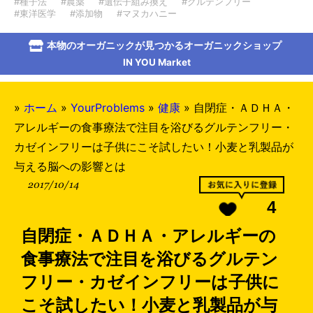
#種子法
#農薬
#遺伝子組み換え
#グルテンフリー
#東洋医学
#添加物
#マヌカハニー
本物のオーガニックが見つかるオーガニックショップ
IN YOU Market
»
ホーム
»
YourProblems
»
健康
»
自閉症・ＡＤＨＡ・
アレルギーの食事療法で注目を浴びるグルテンフリー・
カゼインフリーは子供にこそ試したい！小麦と乳製品が
与える脳への影響とは
2017/10/14
4
自閉症・ＡＤＨＡ・アレルギーの
食事療法で注目を浴びるグルテン
フリー・カゼインフリーは子供に
こそ試したい！小麦と乳製品が与