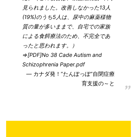
見られました。改善しなかった13人
(19%)のうち5人は、尿中の麻薬様物
質の量が多いままで、自宅での家族
による食餌療法のため、不完全であ
ったと思われます。）
⇒[PDF]No 38 Cade Autism and
Schizophrenia Paper.pdf
カナダ発！”たんぽっぽ”自閉症療
育支援の～と