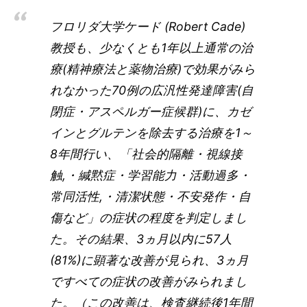
フロリダ大学ケード (Robert Cade)
教授も、少なくとも1年以上通常の治
療(精神療法と薬物治療)で効果がみら
れなかった70例の広汎性発達障害(自
閉症・アスペルガー症候群)に、カゼ
インとグルテンを除去する治療を1～
8年間行い、「社会的隔離・視線接
触,・緘黙症・学習能力・活動過多・
常同活性,・清潔状態・不安発作・自
傷など」の症状の程度を判定しまし
た。その結果、3ヵ月以内に57人
(81%)に顕著な改善が見られ、3ヵ月
ですべての症状の改善がみられまし
た。（この改善は、検査継続後1年間