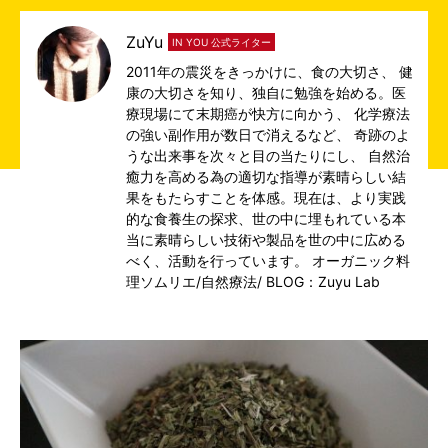
ZuYu
IN YOU 公式ライター
2011年の震災をきっかけに、食の大切さ、 健
康の大切さを知り、独自に勉強を始める。医
療現場にて末期癌が快方に向かう、 化学療法
の強い副作用が数日で消えるなど、 奇跡のよ
うな出来事を次々と目の当たりにし、 自然治
癒力を高める為の適切な指導が素晴らしい結
果をもたらすことを体感。現在は、より実践
的な食養生の探求、世の中に埋もれている本
当に素晴らしい技術や製品を世の中に広める
べく、活動を行っています。 オーガニック料
理ソムリエ/自然療法/
BLOG：Zuyu Lab