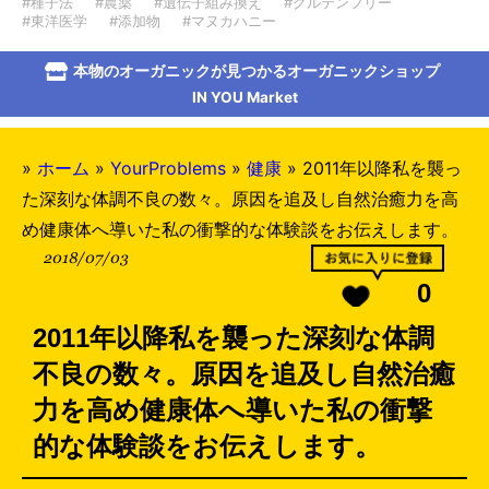
#種子法
#農薬
#遺伝子組み換え
#グルテンフリー
#東洋医学
#添加物
#マヌカハニー
本物のオーガニックが見つかるオーガニックショップ
IN YOU Market
»
ホーム
»
YourProblems
»
健康
»
2011年以降私を襲っ
た深刻な体調不良の数々。原因を追及し自然治癒力を高
め健康体へ導いた私の衝撃的な体験談をお伝えします。
2018/07/03
0
2011年以降私を襲った深刻な体調
不良の数々。原因を追及し自然治癒
力を高め健康体へ導いた私の衝撃
的な体験談をお伝えします。